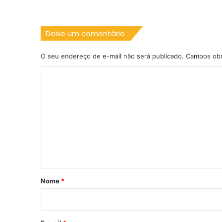
Deixe um comentário
O seu endereço de e-mail não será publicado.
Campos obr
C
o
m
e
n
t
á
r
Nome
*
i
o