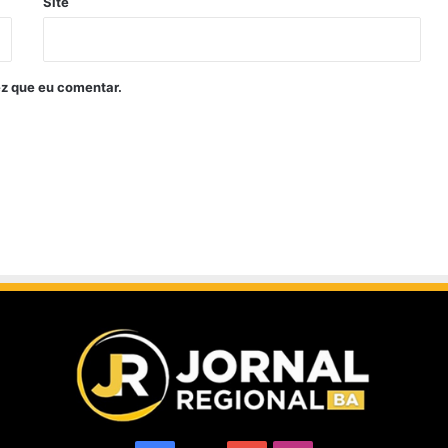
Site
z que eu comentar.