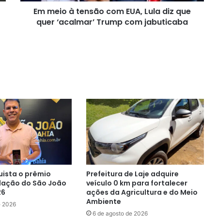
Em meio à tensão com EUA, Lula diz que
quer
‘acalmar’
quer ‘acalmar’ Trump com jabuticaba
Trump
com
jabuticaba
uista o prêmio
Prefeitura de Laje adquire
lação do São João
veículo 0 km para fortalecer
26
ações da Agricultura e do Meio
Ambiente
e 2026
6 de agosto de 2026