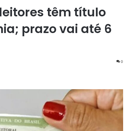
eitores têm título
a; prazo vai até 6
0