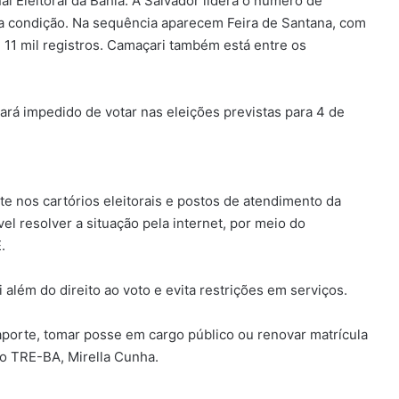
l Eleitoral da Bahia. A Salvador lidera o número de
sa condição. Na sequência aparecem Feira de Santana, com
e 11 mil registros. Camaçari também está entre os
ará impedido de votar nas eleições previstas para 4 de
nte nos cartórios eleitorais e postos de atendimento da
el resolver a situação pela internet, por meio do
.
além do direito ao voto e evita restrições em serviços.
saporte, tomar posse em cargo público ou renovar matrícula
 do TRE-BA, Mirella Cunha.