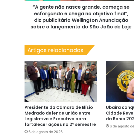
“A gente não nasce grande, começa se
chega
no
esforçando e chega no objetivo final",
objetivo
diz publicitário Wellington Anunciação
final",
sobre o lançamento do São João de Laje
diz
publicitário
Wellington
Artigos relacionados
Anunciação
sobre
o
lançamento
do
São
João
de
Laje
Presidente da Câmara de Elísio
Ubaíra conq
Medrado defende união entre
Cidade Reve
Legislativo e Executivo para
da Bahia 20
fortalecer ações no 2º semestre
6 de agosto d
6 de agosto de 2026