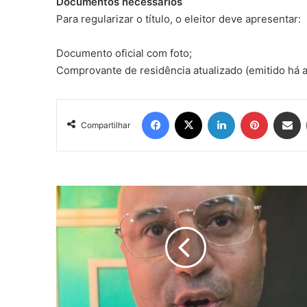
Documentos necessários
Para regularizar o título, o eleitor deve apresentar:
Documento oficial com foto;
Comprovante de residência atualizado (emitido há a
Facebook
X
Linkedin
Pinterest
Compartil
Compartilhar
“A
gente
não
nasce
grande,
começa
se
esforçando
e