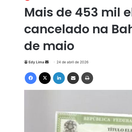
Mais de 453 mil el
cancelado na Bahi
de maio
Mande
Edy Lima
24 de abril de 2026
um
Facebook
X
Linkedin
Compartilhar via e-mail
Imprimir
e-
mail