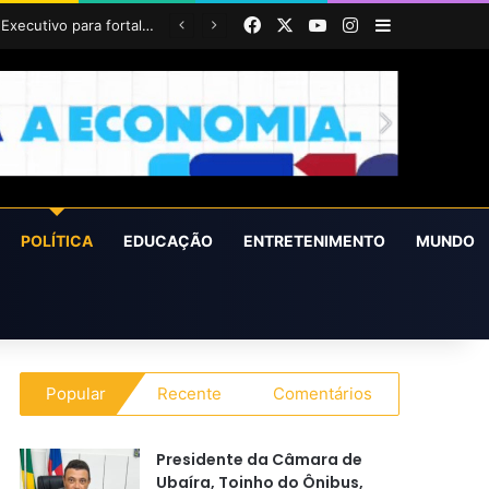
Facebook
X
YouTube
Instagram
Barra Latera
POLÍTICA
EDUCAÇÃO
ENTRETENIMENTO
MUNDO
Popular
Recente
Comentários
Presidente da Câmara de
Ubaíra, Toinho do Ônibus,