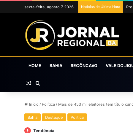
sexta-feira, agosto 7 2026
Notícias de Última Hora
Uba
HOME
BAHIA
RECÔNCAVO
VALE DO JIQ
Artigo aleatório
Procurar por
Início
/
Política
/
Mais de 453 mil eleitores têm título can
Bahia
Destaque
Política
Tendência