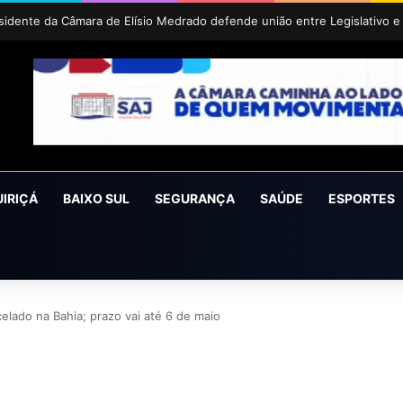
íra conquista o prêmio Cidade Revelação do São João da Bahia 2026
UIRIÇÁ
BAIXO SUL
SEGURANÇA
SAÚDE
ESPORTES
celado na Bahia; prazo vai até 6 de maio