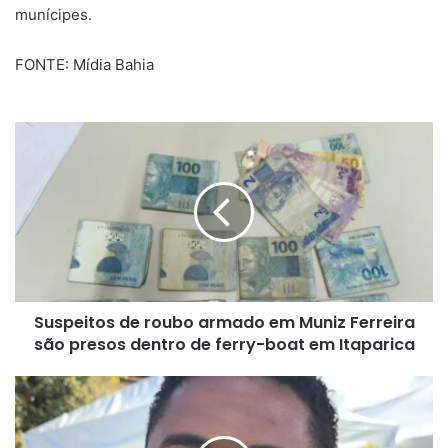
munícipes.
FONTE: Mídia Bahia
Suspeitos
de
roubo
armado
em
Muniz
Ferreira
são
presos
Suspeitos de roubo armado em Muniz Ferreira
dentro
de
são presos dentro de ferry-boat em Itaparica
ferry-
boat
Secretário
em
de
Itaparica
educação
destaca