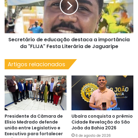
a
importância
da
"FLIJA"
Festa
Secretário de educação destaca a importância
Literária
de
da "FLIJA" Festa Literária de Jaguaripe
Jaguaripe
Artigos relacionados
Presidente da Câmara de
Ubaíra conquista o prêmio
Elísio Medrado defende
Cidade Revelação do São
união entre Legislativo e
João da Bahia 2026
Executivo para fortalecer
6 de agosto de 2026