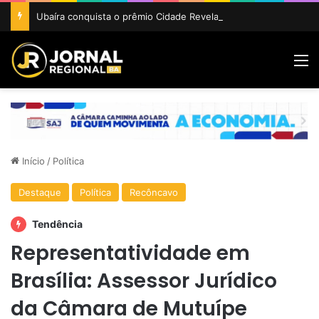
Ubaíra conquista o prêmio Cidade Revelação do São João da Bahia 2026
M
Início
/
Política
Destaque
Política
Recôncavo
Tendência
Representatividade em
Brasília: Assessor Jurídico
da Câmara de Mutuípe