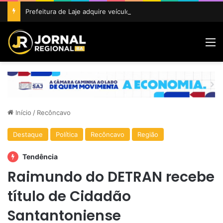
Prefeitura de Laje adquire veículo 0 km para fortalecer ações da Agricultura e do Meio Ambiente
M
Início
/
Recôncavo
Destaque
Política
Recôncavo
Região
Tendência
Raimundo do DETRAN recebe
título de Cidadão
Santantoniense