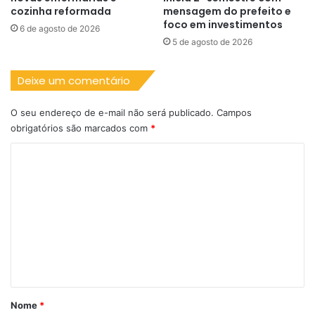
cozinha reformada
mensagem do prefeito e
foco em investimentos
6 de agosto de 2026
5 de agosto de 2026
Deixe um comentário
O seu endereço de e-mail não será publicado.
Campos
obrigatórios são marcados com
*
C
o
m
e
n
t
á
r
Nome
*