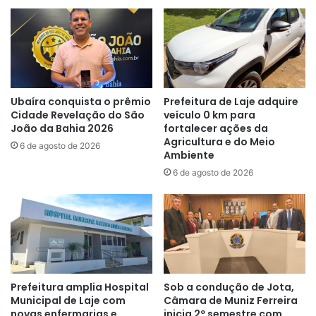
de
Jesus;
plenário
ficou
lotado
durante
Ubaíra conquista o prêmio
Prefeitura de Laje adquire
Sessão
Cidade Revelação do São
veículo 0 km para
Solene
João da Bahia 2026
fortalecer ações da
Agricultura e do Meio
6 de agosto de 2026
Ambiente
6 de agosto de 2026
Prefeitura amplia Hospital
Sob a condução de Jota,
Municipal de Laje com
Câmara de Muniz Ferreira
novas enfermarias e
inicia 2º semestre com