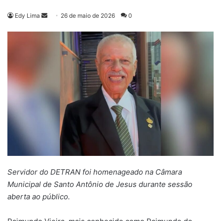
Mande
Edy Lima
26 de maio de 2026
0
um
e-
mail
Servidor do DETRAN foi homenageado na Câmara
Municipal de Santo Antônio de Jesus durante sessão
aberta ao público.