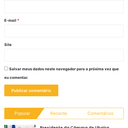
i
o
*
E-mail
*
Site
Salvar meus dados neste navegador para a próxima vez que
eu comentar.
Popular
Recente
Comentários
Presidente da Câmara de Ubaíra,