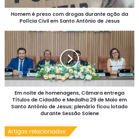
da
Polícia
Homem é preso com drogas durante ação da
Civil
em
Polícia Civil em Santo Antônio de Jesus
Santo
Antônio
Em
de
noite
Jesus
de
homenagens,
Câmara
entrega
Títulos
de
Cidadão
Em noite de homenagens, Câmara entrega
e
Medalha
Títulos de Cidadão e Medalha 29 de Maio em
29
Santo Antônio de Jesus; plenário ficou lotado
de
durante Sessão Solene
Maio
em
Artigos relacionados
Santo
Antônio