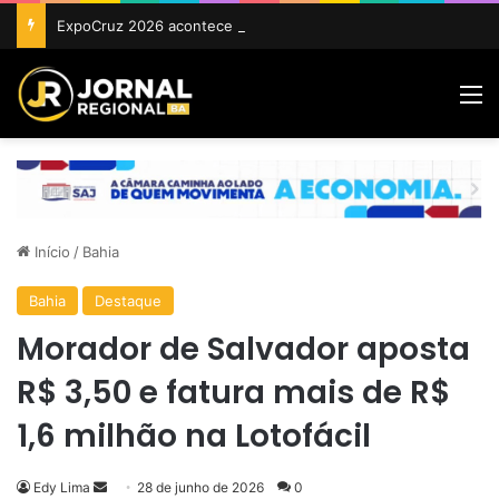
ExpoCruz 2026 acontece de 24 a 27 de setembro em Cruz das Almas
M
Início
/
Bahia
Bahia
Destaque
Morador de Salvador aposta
R$ 3,50 e fatura mais de R$
1,6 milhão na Lotofácil
Mande
Edy Lima
28 de junho de 2026
0