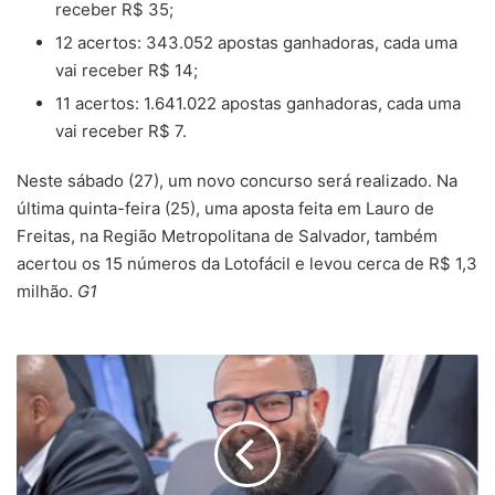
receber R$ 35;
12 acertos: 343.052 apostas ganhadoras, cada uma
vai receber R$ 14;
11 acertos: 1.641.022 apostas ganhadoras, cada uma
vai receber R$ 7.
Neste sábado (27), um novo concurso será realizado. Na
última quinta-feira (25), uma aposta feita em Lauro de
Freitas, na Região Metropolitana de Salvador, também
acertou os 15 números da Lotofácil e levou cerca de R$ 1,3
milhão.
G1
Presidente
da
Câmara
de
Lauro
de