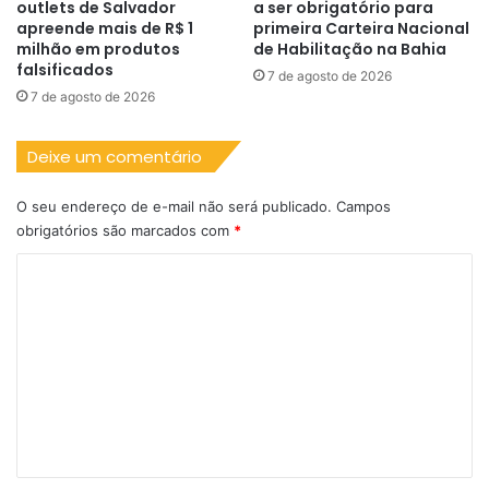
outlets de Salvador
a ser obrigatório para
apreende mais de R$ 1
primeira Carteira Nacional
milhão em produtos
de Habilitação na Bahia
falsificados
7 de agosto de 2026
7 de agosto de 2026
Deixe um comentário
O seu endereço de e-mail não será publicado.
Campos
obrigatórios são marcados com
*
C
o
m
e
n
t
á