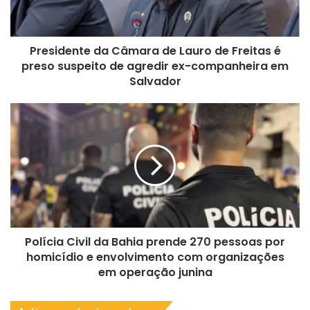
Freitas
é
preso
Presidente da Câmara de Lauro de Freitas é
suspeito
de
preso suspeito de agredir ex-companheira em
agredir
Salvador
ex-
companheira
Polícia
em
Civil
Salvador
da
Bahia
prende
270
pessoas
por
homicídio
Polícia Civil da Bahia prende 270 pessoas por
e
envolvimento
homicídio e envolvimento com organizações
com
em operação junina
organizações
em