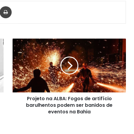
har via e-mail
Imprimir
Projeto
na
ALBA:
Fogos
de
artifício
barulhentos
podem
ser
Projeto na ALBA: Fogos de artifício
banidos
de
barulhentos podem ser banidos de
eventos
eventos na Bahia
na
Bahia