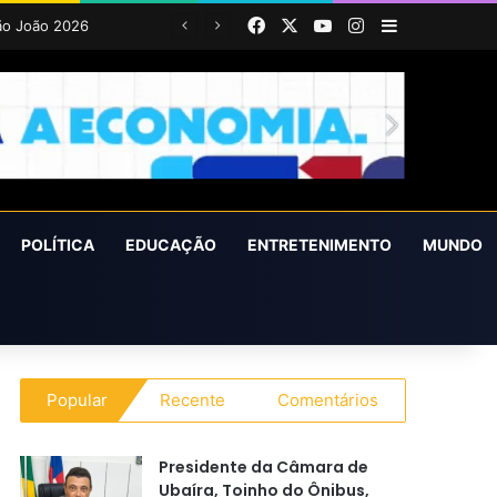
Facebook
X
YouTube
Instagram
Barra Latera
POLÍTICA
EDUCAÇÃO
ENTRETENIMENTO
MUNDO
Popular
Recente
Comentários
Presidente da Câmara de
Ubaíra, Toinho do Ônibus,