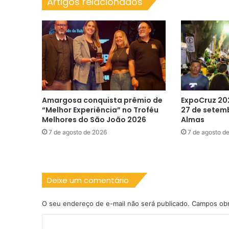
Artigos relacionados
Brasil
na
Copa
Amargosa conquista prêmio de
ExpoCruz 20
“Melhor Experiência” no Troféu
27 de setem
Melhores do São João 2026
Almas
7 de agosto de 2026
7 de agosto d
Deixe um comentário
O seu endereço de e-mail não será publicado.
Campos obr
C