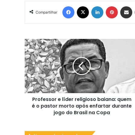
Facebook
X
Linkedin
Pinterest
Compartil
Compartilhar
Professor
e
líder
religioso
baiana:
quem
é
o
pastor
Professor e líder religioso baiana: quem
morto
após
é o pastor morto após enfartar durante
enfartar
jogo do Brasil na Copa
durante
jogo
do