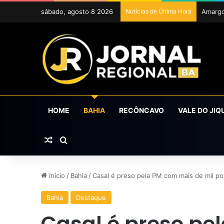
sábado, agosto 8 2026
Notícias de Última Hora
ExpoCr
HOME
BAHIA
RECÔNCAVO
VALE DO JIQ
Artigo aleatório
Procurar por
Início
/
Bahia
/
Casal é preso pela PM com mais de mil por
Bahia
Destaque
Casal é preso pe