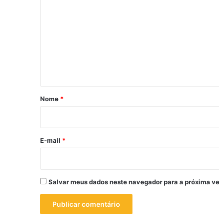
o
m
e
n
t
á
r
Nome
*
i
o
*
E-mail
*
Salvar meus dados neste navegador para a próxima ve