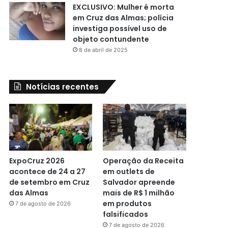
EXCLUSIVO: Mulher é morta
em Cruz das Almas; polícia
investiga possível uso de
objeto contundente
8 de abril de 2025
Notícias recentes
ExpoCruz 2026
Operação da Receita
acontece de 24 a 27
em outlets de
de setembro em Cruz
Salvador apreende
das Almas
mais de R$ 1 milhão
em produtos
7 de agosto de 2026
falsificados
7 de agosto de 2026