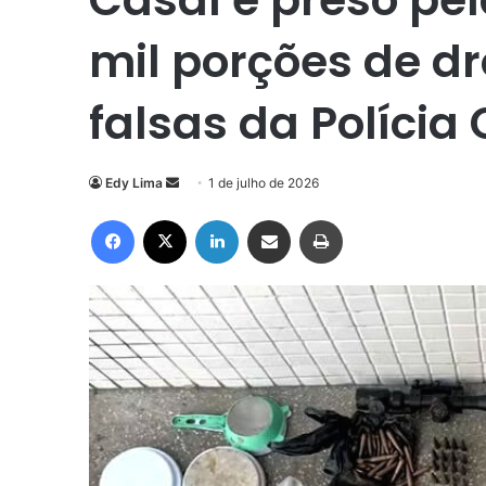
mil porções de d
falsas da Polícia
Mande
Edy Lima
1 de julho de 2026
um
Facebook
X
Linkedin
Compartilhar via e-mail
Imprimir
e-
mail