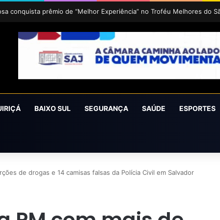
uz 2026 acontece de 24 a 27 de setembro em Cruz das Almas
UIRIÇÁ
BAIXO SUL
SEGURANÇA
SAÚDE
ESPORTES
ções de drogas e 14 camisas falsas da Polícia Civil em Salvador
la PM com mais de