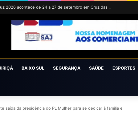
uz 2026 acontece de 24 a 27 de setembro em Cruz das Almas
UIRIÇÁ
BAIXO SUL
SEGURANÇA
SAÚDE
ESPORTES
te saída da presidência do PL Mulher para se dedicar à família e