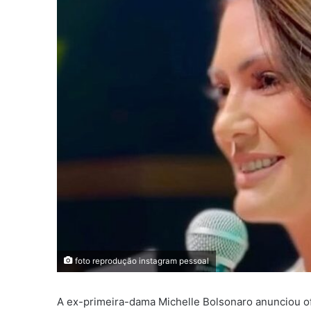
foto reprodução instagram pessoal
A ex-primeira-dama Michelle Bolsonaro anunciou ofic