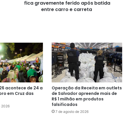
batida
fica gravemente ferido após batida
entre
entre carro e carreta
carro
e
carreta
26 acontece de 24 a
Operação da Receita em outlets
bro em Cruz das
de Salvador apreende mais de
R$ 1 milhão em produtos
falsificados
e 2026
7 de agosto de 2026