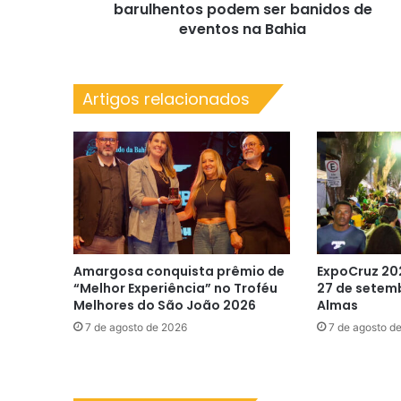
de
barulhentos podem ser banidos de
eventos
eventos na Bahia
na
Bahia
Artigos relacionados
Amargosa conquista prêmio de
ExpoCruz 20
“Melhor Experiência” no Troféu
27 de setem
Melhores do São João 2026
Almas
7 de agosto de 2026
7 de agosto d