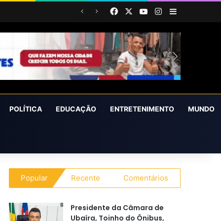
Facebook
X
YouTube
Instagram
Barra Latera
POLÍTICA
EDUCAÇÃO
ENTRETENIMENTO
MUNDO
Popular
Recente
Comentários
Presidente da Câmara de
Ubaíra, Toinho do Ônibus,