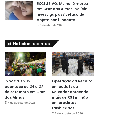
EXCLUSIVO: Mulher é morta
em Cruz das Almas; polícia
investiga possível uso de
objeto contundente
8 de abril de 2025
Notícias recentes
ExpoCruz 2026
Operação da Receita
acontece de 24 a 27
em outlets de
de setembro em Cruz
Salvador apreende
das Almas
mais de R$ 1 milhão
em produtos
7 de agosto de 2026
falsificados
7 de agosto de 2026