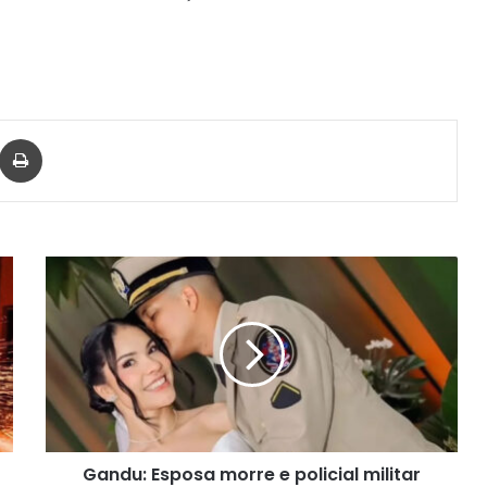
har via e-mail
Imprimir
Gandu:
Esposa
morre
e
policial
militar
fica
gravemente
ferido
Gandu: Esposa morre e policial militar
após