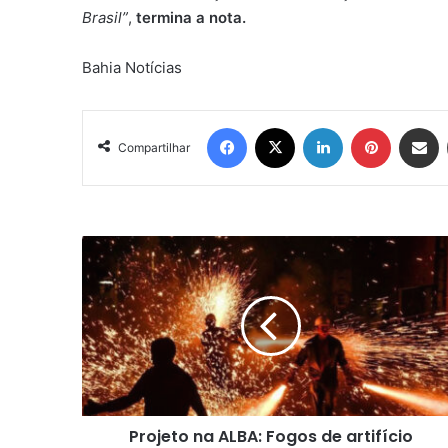
Brasil”
,
termina a nota.
Bahia Notícias
Facebook
X
Linkedin
Pinterest
Compartil
Compartilhar
Projeto
na
ALBA:
Fogos
de
artifício
barulhentos
podem
ser
Projeto na ALBA: Fogos de artifício
banidos