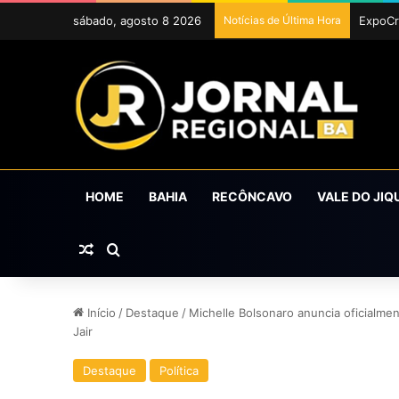
sábado, agosto 8 2026
Notícias de Última Hora
ExpoCr
HOME
BAHIA
RECÔNCAVO
VALE DO JIQ
Artigo aleatório
Procurar por
Início
/
Destaque
/
Michelle Bolsonaro anuncia oficialmen
Jair
Destaque
Política