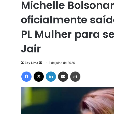
Michelle Bolsona
oficialmente saí
PL Mulher para se
Jair
Mande
Edy Lima
1 de julho de 2026
um
Facebook
X
Linkedin
Compartilhar via e-mail
Imprimir
e-
mail