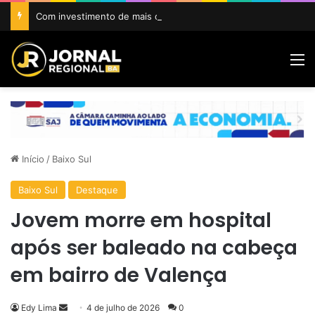
Com investimento de mais de R$ 1 milhão, Prefeitura de Amargosa inicia construção da Areninha da Gamboa
M
Início
/
Baixo Sul
Baixo Sul
Destaque
Jovem morre em hospital
após ser baleado na cabeça
em bairro de Valença
Mande
Edy Lima
4 de julho de 2026
0