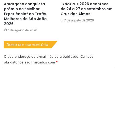
Amargosa conquista
ExpoCruz 2026 acontece
prêmio de “Melhor
de 24 a 27 de setembro em
Experiência” no Troféu
Cruz das Almas
Melhores do São João
7 de agosto de 2026
2026
7 de agosto de 2026
Deixe um comentário
O seu endereço de e-mail não será publicado.
Campos
obrigatórios são marcados com
*
C
o
m
e
n
t