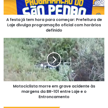
começar:
Prefeitura
de
A festa já tem hora para começar: Prefeitura de
Laje
divulga
Laje divulga programação oficial com horários
programação
definido
oficial
com
Motociclista
horários
morre
definido
em
grave
acidente
às
margens
da
BR-
Motociclista morre em grave acidente às
101
entre
margens da BR-101 entre Laje e o
Laje
Entroncamento
e
o