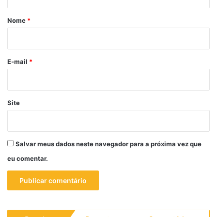
á
r
Nome
*
i
o
*
E-mail
*
Site
Salvar meus dados neste navegador para a próxima vez que
eu comentar.