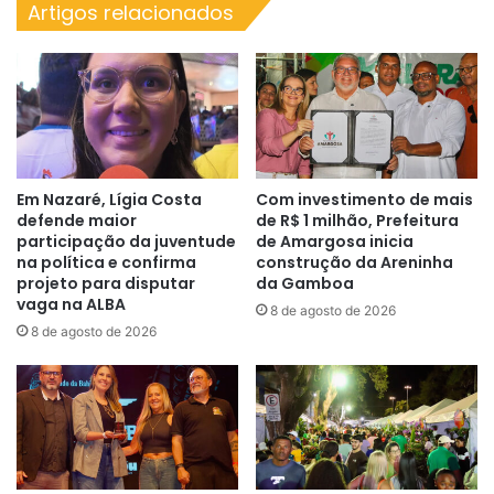
Artigos relacionados
Entroncamento
Em Nazaré, Lígia Costa
Com investimento de mais
defende maior
de R$ 1 milhão, Prefeitura
participação da juventude
de Amargosa inicia
na política e confirma
construção da Areninha
projeto para disputar
da Gamboa
vaga na ALBA
8 de agosto de 2026
8 de agosto de 2026