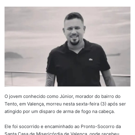
um
e-
mail
O jovem conhecido como Júnior, morador do bairro do
Tento, em Valença, morreu nesta sexta-feira (3) após ser
atingido por um disparo de arma de fogo na cabeça.
Ele foi socorrido e encaminhado ao Pronto-Socorro da
Santa Casa de Misericórdia de Valença, onde recebeu