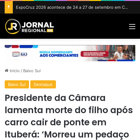
ExpoCruz 2026 acontece de 24 a 27 de setembro em Cruz das Almas
M
Início
/
Baixo Sul
Baixo Sul
Destaque
Presidente da Câmara
lamenta morte do filho após
carro cair de ponte em
Ituberá: ‘Morreu um pedaço