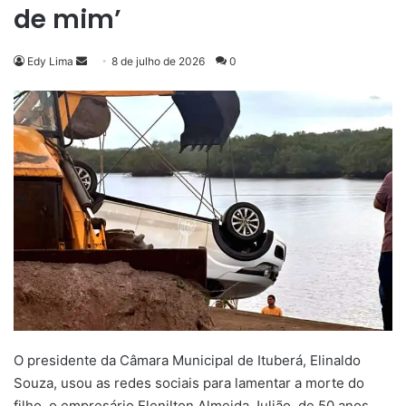
de mim’
Mande
Edy Lima
8 de julho de 2026
0
um
e-
mail
O presidente da Câmara Municipal de Ituberá, Elinaldo
Souza, usou as redes sociais para lamentar a morte do
filho, o empresário Elenilton Almeida Julião, de 50 anos,