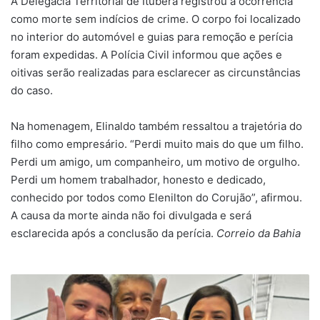
A Delegacia Territorial de Ituberá registrou a ocorrência
como morte sem indícios de crime. O corpo foi localizado
no interior do automóvel e guias para remoção e perícia
foram expedidas. A Polícia Civil informou que ações e
oitivas serão realizadas para esclarecer as circunstâncias
do caso.
Na homenagem, Elinaldo também ressaltou a trajetória do
filho como empresário. “Perdi muito mais do que um filho.
Perdi um amigo, um companheiro, um motivo de orgulho.
Perdi um homem trabalhador, honesto e dedicado,
conhecido por todos como Elenilton do Corujão”, afirmou.
A causa da morte ainda não foi divulgada e será
esclarecida após a conclusão da perícia.
Correio da Bahia
Prefeita
Jaci
Reis