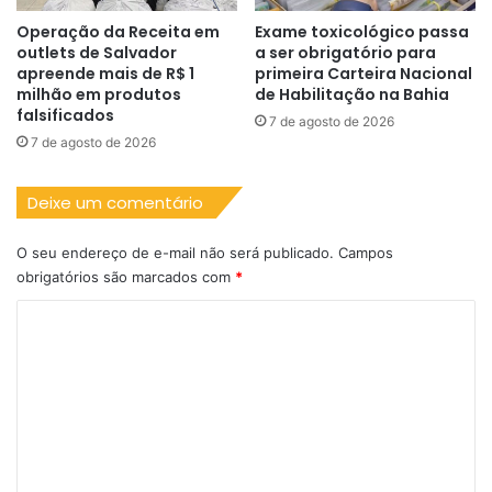
Operação da Receita em
Exame toxicológico passa
outlets de Salvador
a ser obrigatório para
apreende mais de R$ 1
primeira Carteira Nacional
milhão em produtos
de Habilitação na Bahia
falsificados
7 de agosto de 2026
7 de agosto de 2026
Deixe um comentário
O seu endereço de e-mail não será publicado.
Campos
obrigatórios são marcados com
*
C
o
m
e
n
t