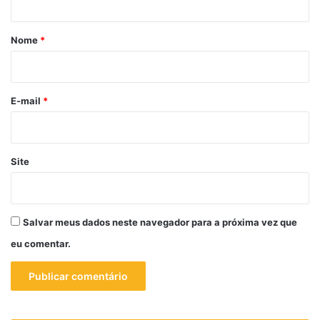
á
r
Nome
*
i
o
*
E-mail
*
Site
Salvar meus dados neste navegador para a próxima vez que
eu comentar.