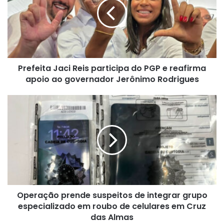
participa
do
PGP
e
reafirma
apoio
Prefeita Jaci Reis participa do PGP e reafirma
ao
governador
apoio ao governador Jerônimo Rodrigues
Jerônimo
Rodrigues
Operação
prende
suspeitos
de
integrar
grupo
especializado
em
roubo
Operação prende suspeitos de integrar grupo
de
celulares
especializado em roubo de celulares em Cruz
em
das Almas