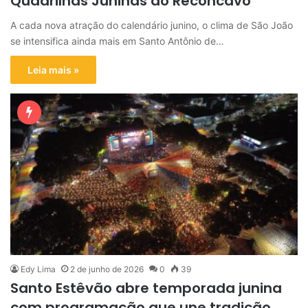
Quadrilhas Juninas do Recôncavo
A cada nova atração do calendário junino, o clima de São João
se intensifica ainda mais em Santo Antônio de…
Leia mais »
Edy Lima
2 de junho de 2026
0
39
Santo Estêvão abre temporada junina
com programação que une tradição,