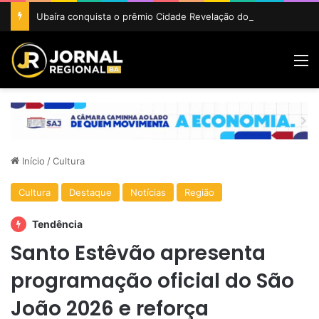
Ubaíra conquista o prêmio Cidade Revelação do São João da Bahia 2026
M
Início
/
Cultura
Cultura
Destaque
Notícias
Região
Tendência
Santo Estêvão apresenta
programação oficial do São
João 2026 e reforça