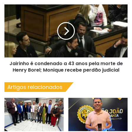
IPTU
com
Jairinho
desconto
é
condenado
a
43
anos
pela
morte
de
Jairinho é condenado a 43 anos pela morte de
Henry
Borel;
Henry Borel; Monique recebe perdão judicial
Monique
recebe
Artigos relacionados
perdão
judicial