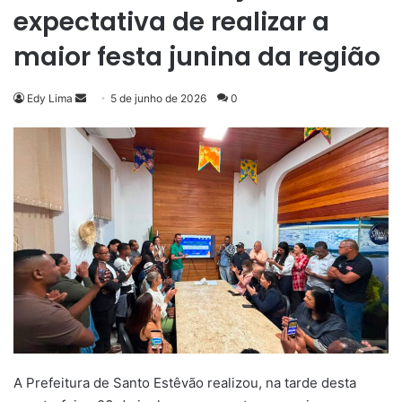
expectativa de realizar a
maior festa junina da região
Mande
Edy Lima
5 de junho de 2026
0
um
e-
mail
A Prefeitura de Santo Estêvão realizou, na tarde desta