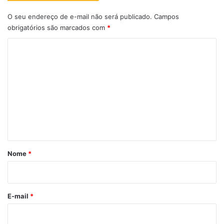
O seu endereço de e-mail não será publicado.
Campos
obrigatórios são marcados com
*
C
o
m
e
n
t
á
r
Nome
*
i
o
*
E-mail
*