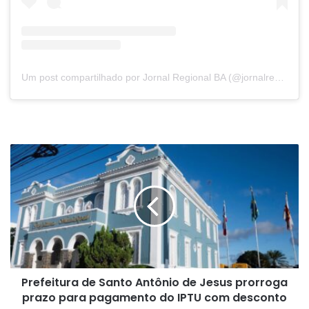
Um post compartilhado por Jornal Regional BA (@jornalregionalbahia)
Prefeitura
de
Santo
Antônio
de
Jesus
prorroga
prazo
para
Prefeitura de Santo Antônio de Jesus prorroga
pagamento
do
prazo para pagamento do IPTU com desconto