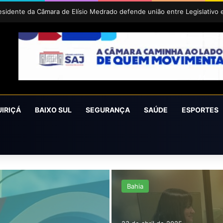
aíra conquista o prêmio Cidade Revelação do São João da Bahia 2026
UIRIÇÁ
BAIXO SUL
SEGURANÇA
SAÚDE
ESPORTES
Bahia