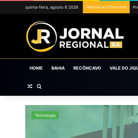
quinta-feira, agosto 6 2026
Notícias de Última Hora
Ub
HOME
BAHIA
RECÔNCAVO
VALE DO JIQ
Artigo aleatório
Procurar por
Tecnologia