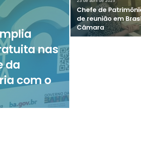
23 de abril de 2025
Chefe de Patrimôni
de reunião em Brasí
Câmara
amplia
ratuita nas
e da
ria com o