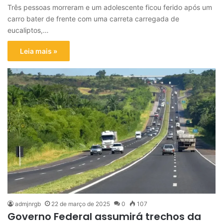
Três pessoas morreram e um adolescente ficou ferido após um
carro bater de frente com uma carreta carregada de
eucaliptos,…
Leia mais »
admjnrgb
22 de março de 2025
0
107
Governo Federal assumirá trechos da