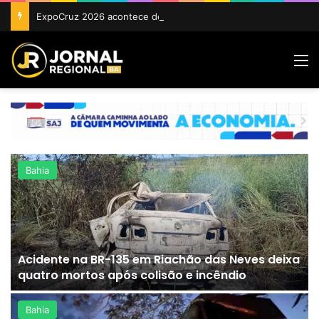
ExpoCruz 2026 acontece de 24 a 27 de setembro em Cruz das Almas
M
Bahia
Acidente na BR-135 em Riachão das Neves deixa
quatro mortos após colisão e incêndio
Bahia