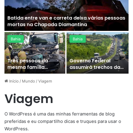
Batida entre van e carreta deixa várias pessoas
mortas na Chapada Diamantina
Bahia
Bahia
Três pessoas da
Governo Federal
mesma família
assumirá trechos da
morrem após carro
BR-116, BR-324, BA-526
bater de frente com
e BA-528 a partir de 15
Início
/
Mundo
/
Viagem
carreta na Bahia
de maio
Viagem
O WordPress é uma das minhas ferramentas de blog
preferidas e eu compartilho dicas e truques para usar o
WordPress.