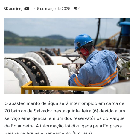
Mande
admjnrgb
5 de março de 2025
0
um
e-
mail
O abastecimento de água será interrompido em cerca de
70 bairros de Salvador nesta quinta-feira (6) devido a um
serviço emergencial em um dos reservatórios do Parque
da Bolandeira. A informação foi divulgada pela Empresa
Baiana de Águas e Saneamento (Embasa).