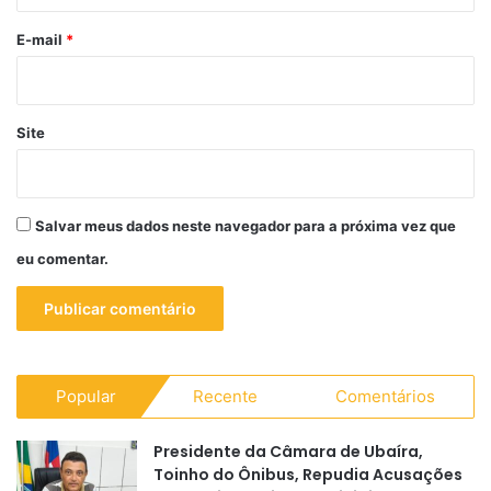
o
*
E-mail
*
Site
Salvar meus dados neste navegador para a próxima vez que
eu comentar.
Popular
Recente
Comentários
Presidente da Câmara de Ubaíra,
Toinho do Ônibus, Repudia Acusações