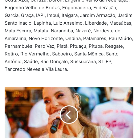
Engenho Velho de Brotas, Engomadeira, Federação,
Garcia, Graça, IAPI, Imbuí, Itaigara, Jardim Armação, Jardim
Santo Inácio, Lapinha, Luiz Anselmo, Liberdade, Macaúbas,
Mata Escura, Matatu, Narandiba, Nazaré, Nordeste de
Amaralina, Novo Horizonte, Ondina, Patamares, Pau Miúdo,
Pernambués, Pero Vaz, Piatã, Pituaçu, Pituba, Resgate,
Retiro, Rio Vermelho, Saboeiro, Santa Mônica, Santo
Antônio, Saúde, São Gonçalo, Sussuarana, STIEP,
Tancredo Neves e Vila Laura.
Ivete
Sangalo
conquista
troféu
de
música
do
Carnaval