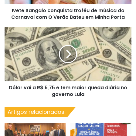
com
Ivete Sangalo conquista troféu de música do
O
Verão
Carnaval com O Verão Bateu em Minha Porta
Bateu
em
Dólar
Minha
vai
Porta
a
R$
5,75
e
tem
maior
queda
Dólar vai a R$ 5,75 e tem maior queda diária no
diária
no
governo Lula
governo
Lula
Artigos relacionados