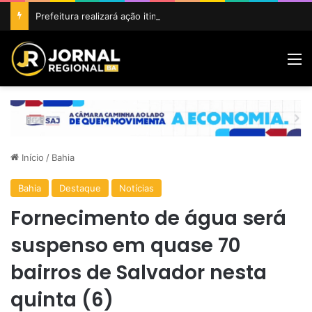
Prefeitura realizará ação itinerante em homenagem ao Dia do Feirante com oferta de diversos serviços na Feira Livre
M
Início
/
Bahia
Bahia
Destaque
Notícias
Fornecimento de água será
suspenso em quase 70
bairros de Salvador nesta
quinta (6)