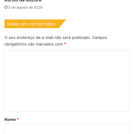
5 de agosto de 2026
Deixe um comentário
O seu endereço de e-mail não será publicado.
Campos
obrigatórios são marcados com
*
C
o
m
e
n
t
á
r
Nome
*
i