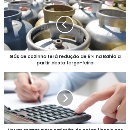
Gás
de
cozinha
terá
redução
de
8%
na
Bahia
Gás de cozinha terá redução de 8% na Bahia a
a
partir
partir desta terça-feira
desta
terça-
Novas
feira
regras
para
emissão
de
notas
fiscais
por
MEIs
entram