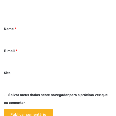
n
t
á
r
Nome
*
i
o
*
E-mail
*
Site
Salvar meus dados neste navegador para a próxima vez que
eu comentar.