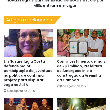
Novas regras para emissão de notas fiscais por
em
MEIs entram em vigor
vigor
Artigos relacionados
Em Nazaré, Lígia Costa
Com investimento de mais
defende maior
de R$ 1 milhão, Prefeitura
participação da juventude
de Amargosa inicia
na política e confirma
construção da Areninha
projeto para disputar
da Gamboa
vaga na ALBA
8 de agosto de 2026
8 de agosto de 2026