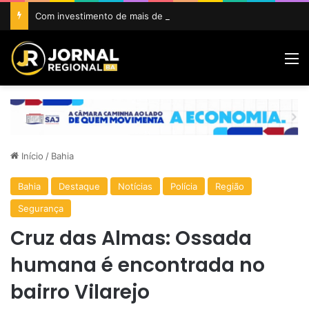
Com investimento de mais de R$ 1 milhão, Prefeitura de Amargosa inicia construção da Areninha da Gamboa
M
Início
/
Bahia
Bahia
Destaque
Notícias
Polícia
Região
Segurança
Cruz das Almas: Ossada
humana é encontrada no
bairro Vilarejo