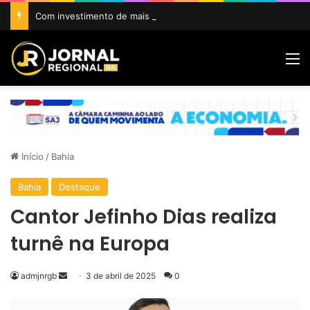
Com investimento de mais de R$ 1 milhão, Prefeitura de Amargosa inicia construção da Areninha da Gamboa
M
Início
/
Bahia
Bahia
Destaque
Cantor Jefinho Dias realiza
turnê na Europa
Mande
admjnrgb
3 de abril de 2025
0
um
e-