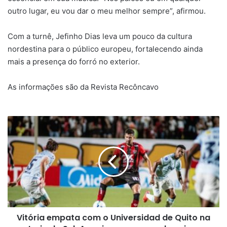
outro lugar, eu vou dar o meu melhor sempre”, afirmou.
Com a turnê, Jefinho Dias leva um pouco da cultura
nordestina para o público europeu, fortalecendo ainda
mais a presença do forró no exterior.
As informações são da Revista Recôncavo
Vitória
empata
com
o
Universidad
de
Quito
na
estreia
Vitória empata com o Universidad de Quito na
da
Sul-