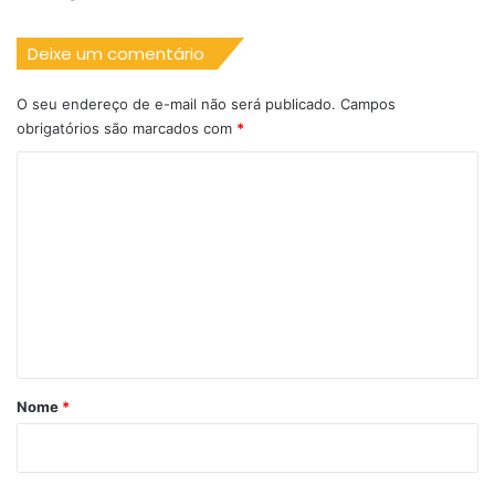
Deixe um comentário
O seu endereço de e-mail não será publicado.
Campos
obrigatórios são marcados com
*
C
o
m
e
n
t
á
r
Nome
*
i
o