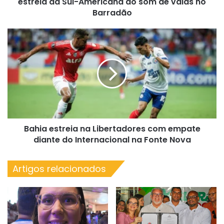
estreia da Sul-Americana ao som de vaias no
Americana
Barradão
ao
som
Bahia
de
estreia
vaias
na
no
Libertadores
Barradão
com
empate
diante
do
Internacional
Bahia estreia na Libertadores com empate
na
Fonte
diante do Internacional na Fonte Nova
Nova
Artigos relacionados