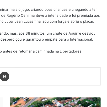
minar mais o jogo, criando boas chances e chegando a ter
 de Rogério Ceni manteve a intensidade e foi premiada aos
o Juba, Jean Lucas finalizou com força e abriu o placar.
nando, mas, aos 38 minutos, um chute de Aguirre desviou
 desperdiçou e garantou o empate para o Internacional.
rão antes de retomar a caminhada na Libertadores.
har via e-mail
Imprimir
Prefeitura
de