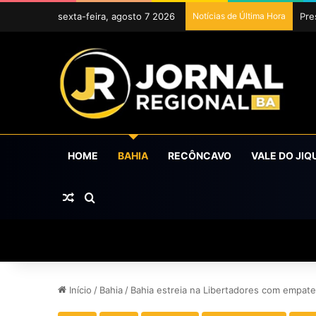
sexta-feira, agosto 7 2026
Notícias de Última Hora
Uba
HOME
BAHIA
RECÔNCAVO
VALE DO JIQ
Artigo aleatório
Procurar por
Início
/
Bahia
/
Bahia estreia na Libertadores com empate