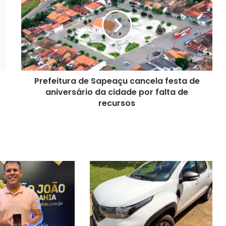
Sapeaçu
cancela
festa
de
aniversário
da
cidade
Prefeitura de Sapeaçu cancela festa de
por
falta
aniversário da cidade por falta de
de
recursos
recursos