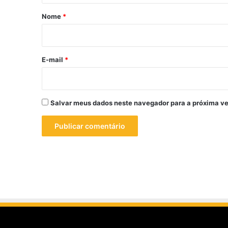
r
Nome
*
i
o
*
E-mail
*
Salvar meus dados neste navegador para a próxima ve