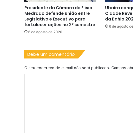
Presidente da Câmara de Elísio
Ubaíra conq
Medrado defende união entre
Cidade Reve
Legislativo e Executivo para
da Bahia 20
fortalecer ações no 2º semestre
6 de agosto d
6 de agosto de 2026
Deixe um comentário
O seu endereço de e-mail não será publicado.
Campos obr
C
o
m
e
n
t
á