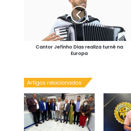
Dias
realiza
turnê
na
Europa
Cantor Jefinho Dias realiza turnê na
Europa
Artigos relacionados