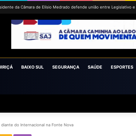
íra conquista o prêmio Cidade Revelação do São João da Bahia 2026
UIRIÇÁ
BAIXO SUL
SEGURANÇA
SAÚDE
ESPORTES
 diante do Internacional na Fonte Nova