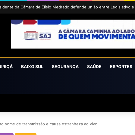
íra conquista o prêmio Cidade Revelação do São João da Bahia 2026
UIRIÇÁ
BAIXO SUL
SEGURANÇA
SAÚDE
ESPORTES
eno some de transmissão e causa estranheza ao vivo