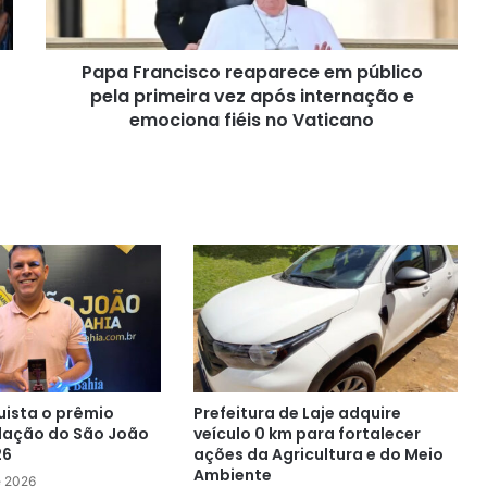
primeira
vez
após
Papa Francisco reaparece em público
internação
e
pela primeira vez após internação e
emociona
emociona fiéis no Vaticano
fiéis
no
Vaticano
uista o prêmio
Prefeitura de Laje adquire
lação do São João
veículo 0 km para fortalecer
26
ações da Agricultura e do Meio
Ambiente
e 2026