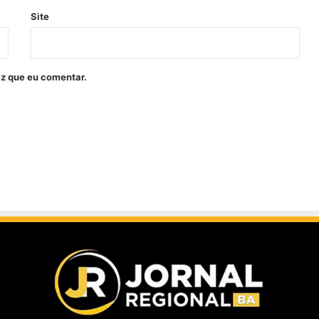
Site
z que eu comentar.