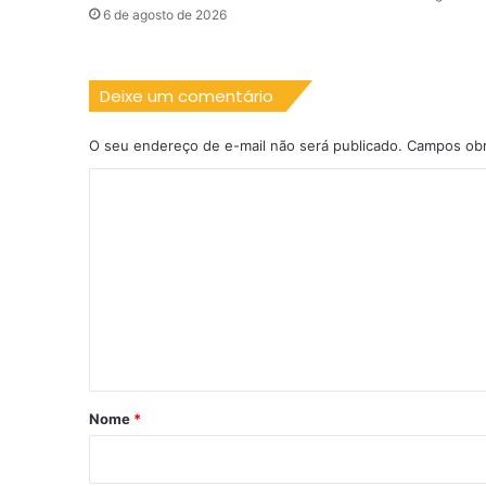
6 de agosto de 2026
Deixe um comentário
O seu endereço de e-mail não será publicado.
Campos obr
C
o
m
e
n
t
á
r
Nome
*
i
o