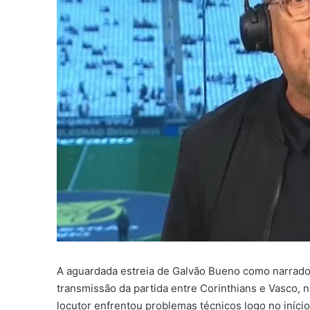
A aguardada estreia de Galvão Bueno como narrado
transmissão da partida entre Corinthians e Vasco, n
locutor enfrentou problemas técnicos logo no iníci