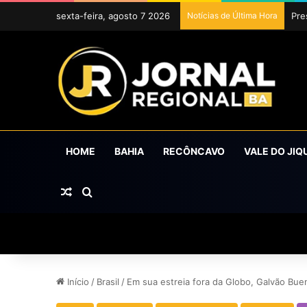
sexta-feira, agosto 7 2026
Notícias de Última Hora
Uba
HOME
BAHIA
RECÔNCAVO
VALE DO JIQ
Artigo aleatório
Procurar por
Início
/
Brasil
/
Em sua estreia fora da Globo, Galvão Bu