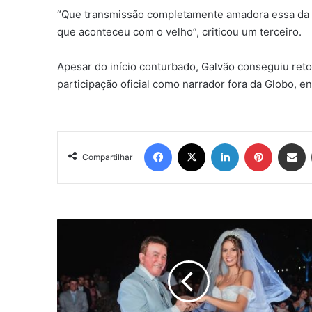
“Que transmissão completamente amadora essa da 
que aconteceu com o velho”, criticou um terceiro.
Apesar do início conturbado, Galvão conseguiu retor
participação oficial como narrador fora da Globo,
Facebook
X
Linkedin
Pinterest
Compartil
Compartilhar
Amado
Batista
revela
como
conheceu
miss