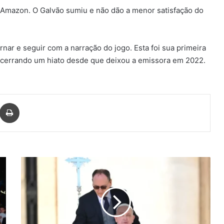
Amazon. O Galvão sumiu e não dão a menor satisfação do
nar e seguir com a narração do jogo. Esta foi sua primeira
 encerrando um hiato desde que deixou a emissora em 2022.
har via e-mail
Imprimir
Papa
Francisco
reaparece
em
público
pela