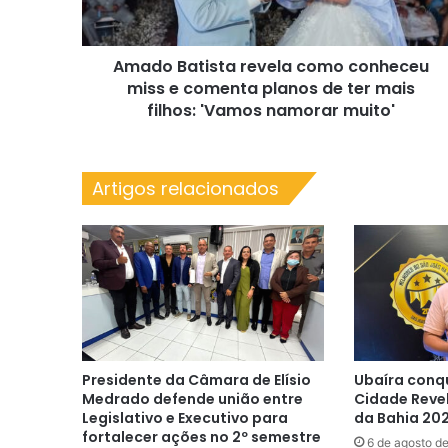
e
comenta
planos
Amado Batista revela como conheceu
de
ter
miss e comenta planos de ter mais
mais
filhos: 'Vamos namorar muito'
filhos:
'Vamos
namorar
Artigos relacionados
muito'
Presidente da Câmara de Elísio
Ubaíra conq
Medrado defende união entre
Cidade Reve
Legislativo e Executivo para
da Bahia 20
fortalecer ações no 2º semestre
6 de agosto d