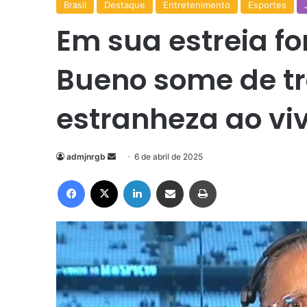
Brasil
Destaque
Entretenimento
Esportes
Em sua estreia fo
Bueno some de t
estranheza ao vi
Mande
admjnrgb
6 de abril de 2025
um
Facebook
X
Linkedin
Compartilhar via e-mail
Imprimir
e-
mail