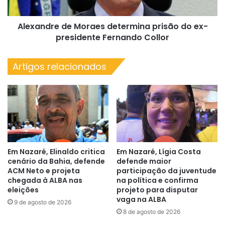
presidente
Fernando
Alexandre de Moraes determina prisão do ex-
Collor
presidente Fernando Collor
Artigos relacionados
Em Nazaré, Elinaldo critica
Em Nazaré, Lígia Costa
cenário da Bahia, defende
defende maior
ACM Neto e projeta
participação da juventude
chegada à ALBA nas
na política e confirma
eleições
projeto para disputar
vaga na ALBA
9 de agosto de 2026
8 de agosto de 2026