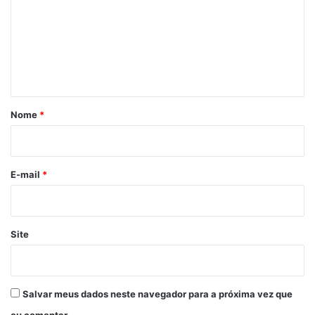
m
e
n
t
á
r
Nome
*
i
o
*
E-mail
*
Site
Salvar meus dados neste navegador para a próxima vez que