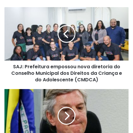
SAJ:
Prefeitura
empossou
nova
diretoria
do
Conselho
Municipal
dos
SAJ: Prefeitura empossou nova diretoria do
Direitos
da
Conselho Municipal dos Direitos da Criança e
Criança
do Adolescente (CMDCA)
e
do
Alexandre
Adolescente
de
(CMDCA)
Moraes
determina
prisão
do
ex-