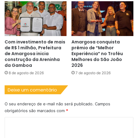
Com investimento de mais
Amargosa conquista
de R$ 1 milhão, Prefeitura
prêmio de “Melhor
de Amargosa inicia
Experiência” no Troféu
construção da Areninha
Melhores do São João
da Gamboa
2026
8 de agosto de 2026
7 de agosto de 2026
Deixe um comentário
O seu endereço de e-mail não será publicado.
Campos
obrigatórios são marcados com
*
C
o