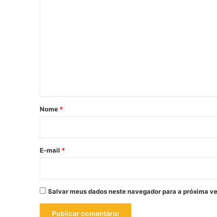
C
o
m
e
n
t
á
r
Nome
*
i
o
*
E-mail
*
Salvar meus dados neste navegador para a próxima ve