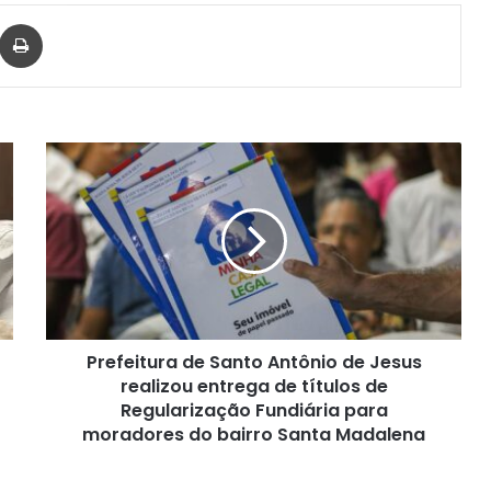
har via e-mail
Imprimir
Prefeitura
de
Santo
Antônio
de
Jesus
realizou
entrega
de
Prefeitura de Santo Antônio de Jesus
títulos
de
realizou entrega de títulos de
Regularização
Regularização Fundiária para
Fundiária
moradores do bairro Santa Madalena
para
moradores