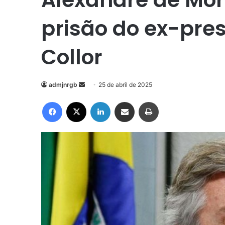
prisão do ex-pre
Collor
Mande
admjnrgb
25 de abril de 2025
um
Facebook
X
Linkedin
Compartilhar via e-mail
Imprimir
e-
mail