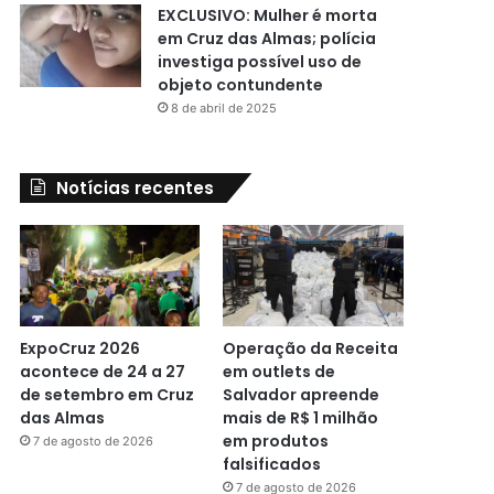
EXCLUSIVO: Mulher é morta
em Cruz das Almas; polícia
investiga possível uso de
objeto contundente
8 de abril de 2025
Notícias recentes
ExpoCruz 2026
Operação da Receita
acontece de 24 a 27
em outlets de
de setembro em Cruz
Salvador apreende
das Almas
mais de R$ 1 milhão
em produtos
7 de agosto de 2026
falsificados
7 de agosto de 2026