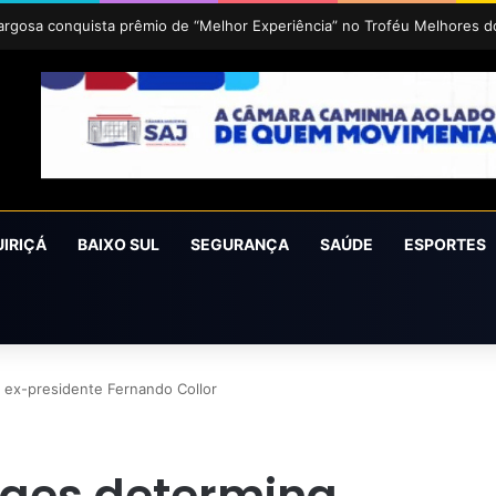
oCruz 2026 acontece de 24 a 27 de setembro em Cruz das Almas
UIRIÇÁ
BAIXO SUL
SEGURANÇA
SAÚDE
ESPORTES
 ex-presidente Fernando Collor
raes determina