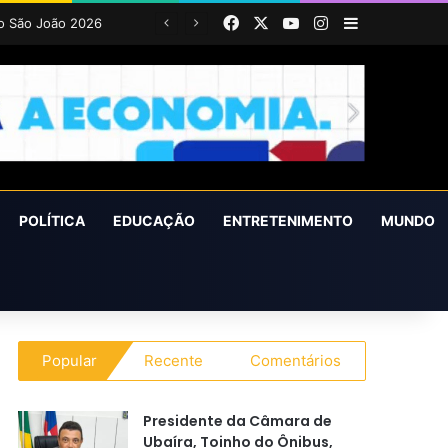
Facebook
X
YouTube
Instagram
Barra Latera
POLÍTICA
EDUCAÇÃO
ENTRETENIMENTO
MUNDO
Popular
Recente
Comentários
Presidente da Câmara de
Ubaíra, Toinho do Ônibus,