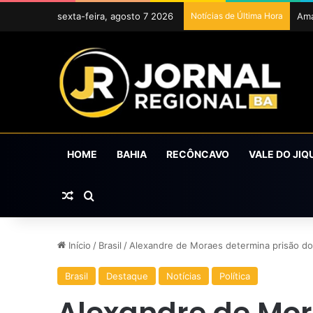
sexta-feira, agosto 7 2026
Notícias de Última Hora
Exp
HOME
BAHIA
RECÔNCAVO
VALE DO JIQ
Artigo aleatório
Procurar por
Início
/
Brasil
/
Alexandre de Moraes determina prisão do
Brasil
Destaque
Notícias
Política
Alexandre de Mo