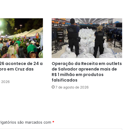
do
bairro
Santa
Madalena
26 acontece de 24 a
Operação da Receita em outlets
bro em Cruz das
de Salvador apreende mais de
R$ 1 milhão em produtos
falsificados
e 2026
7 de agosto de 2026
igatórios são marcados com
*