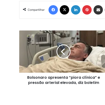
Facebook
X
Linkedin
Pinterest
Compartil
Compartilhar
Bolsonaro
apresenta
“piora
clínica”
e
pressão
arterial
elevada,
diz
Bolsonaro apresenta “piora clínica” e
boletim
pressão arterial elevada, diz boletim