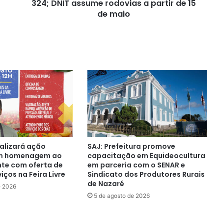
rodovias
324; DNIT assume rodovias a partir de 15
a
de maio
partir
de
15
de
maio
ealizará ação
SAJ: Prefeitura promove
em homenagem ao
capacitação em Equideocultura
nte com oferta de
em parceria com o SENAR e
iços na Feira Livre
Sindicato dos Produtores Rurais
de Nazaré
e 2026
5 de agosto de 2026