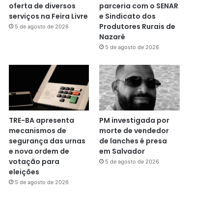
oferta de diversos
parceria com o SENAR
serviços na Feira Livre
e Sindicato dos
Produtores Rurais de
5 de agosto de 2026
Nazaré
5 de agosto de 2026
TRE-BA apresenta
PM investigada por
mecanismos de
morte de vendedor
segurança das urnas
de lanches é presa
e nova ordem de
em Salvador
votação para
5 de agosto de 2026
eleições
5 de agosto de 2026