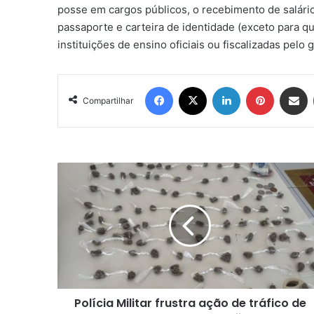
posse em cargos públicos, o recebimento de salári
passaporte e carteira de identidade (exceto para q
instituições de ensino oficiais ou fiscalizadas pelo 
Facebook
X
Linkedin
Pinterest
Compartil
Compartilhar
Polícia
Militar
frustra
ação
de
tráfico
de
drogas
em
Polícia Militar frustra ação de tráfico de
Maragojipe