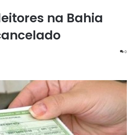
leitores na Bahia
 cancelado
0