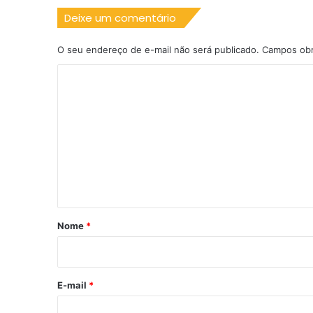
Deixe um comentário
O seu endereço de e-mail não será publicado.
Campos obr
C
o
m
e
n
t
á
r
Nome
*
i
o
*
E-mail
*