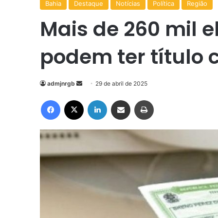
Bahia
Destaque
Notícias
Política
Região
Mais de 260 mil e
podem ter título
Mande
admjnrgb
29 de abril de 2025
um
Facebook
X
Linkedin
Compartilhar via e-mail
Imprimir
e-
mail