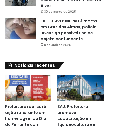
Alves
30 de março de 2025
EXCLUSIVO: Mulher é morta
em Cruz das Almas; polícia
investiga possível uso de
objeto contundente
8 de abril de 2025
Notícias recentes
Prefeitura realizará
SAJ: Prefeitura
ação itinerante em
promove
homenagem ao Dia
capacitação em
do Feirante com
Equideocultura em