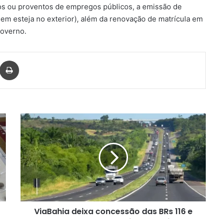
os ou proventos de empregos públicos, a emissão de
uem esteja no exterior), além da renovação de matrícula em
governo.
har via e-mail
Imprimir
ViaBahia
deixa
concessão
das
BRs
116
e
324;
DNIT
ViaBahia deixa concessão das BRs 116 e
assume