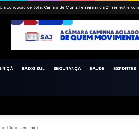
UIRIÇÁ
BAIXO SUL
SEGURANÇA
SAÚDE
ESPORTES
ter título cancelado