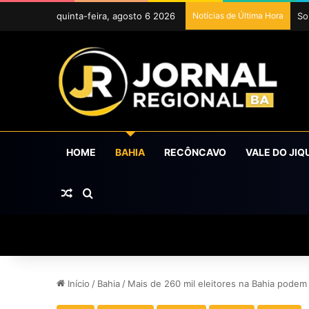
quinta-feira, agosto 6 2026
Notícias de Última Hora
HOME
BAHIA
RECÔNCAVO
VALE DO JIQ
Artigo aleatório
Procurar por
Início
/
Bahia
/
Mais de 260 mil eleitores na Bahia podem 