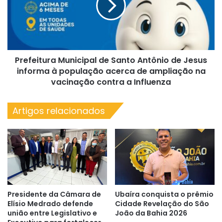
Antônio
de
Jesus
informa
à
Prefeitura Municipal de Santo Antônio de Jesus
população
acerca
informa à população acerca de ampliação na
de
vacinação contra a Influenza
ampliação
na
Artigos relacionados
vacinação
contra
a
Influenza
Presidente da Câmara de
Ubaíra conquista o prêmio
Elísio Medrado defende
Cidade Revelação do São
união entre Legislativo e
João da Bahia 2026