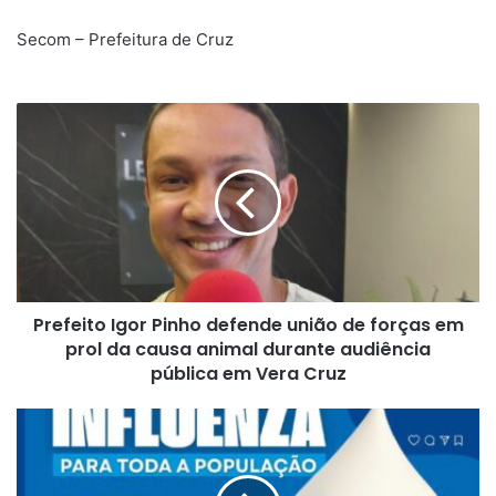
Secom – Prefeitura de Cruz
Prefeito
Igor
Pinho
defende
união
de
forças
em
prol
Prefeito Igor Pinho defende união de forças em
da
causa
prol da causa animal durante audiência
animal
pública em Vera Cruz
durante
audiência
Prefeitura
pública em Vera Cruz
Municipal
de
Santo