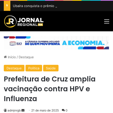
Ubaíra conquista o prêmio Cidade Revelação do São João da Bahia 2026
M
Início
/
Destaque
Destaque
Política
Saúde
Prefeitura de Cruz amplia
vacinação contra HPV e
Influenza
Mande
admjnrgb
21 de maio de 2025
0