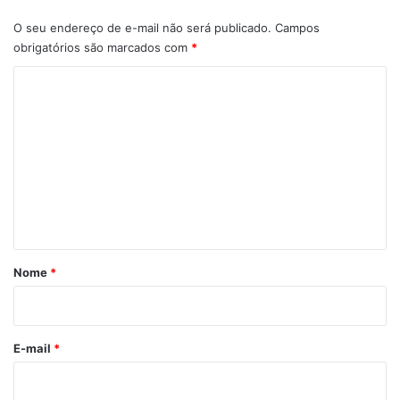
O seu endereço de e-mail não será publicado.
Campos
obrigatórios são marcados com
*
C
o
m
e
n
t
á
r
Nome
*
i
o
*
E-mail
*