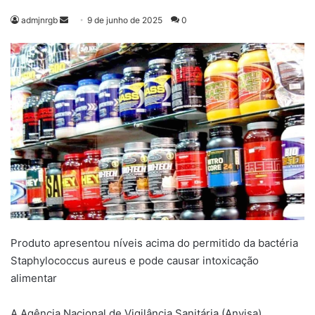
Mande
admjnrgb
9 de junho de 2025
0
um
e-
mail
Produto apresentou níveis acima do permitido da bactéria
Staphylococcus aureus e pode causar intoxicação
alimentar
A Agência Nacional de Vigilância Sanitária (Anvisa)