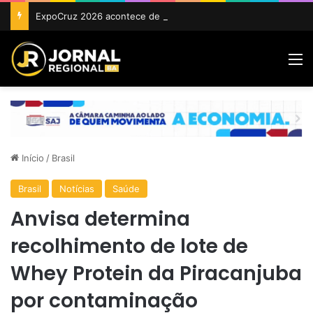
ExpoCruz 2026 acontece de 24 a 27 de setembro em Cruz das Almas
M
Início
/
Brasil
Brasil
Notícias
Saúde
Anvisa determina
recolhimento de lote de
Whey Protein da Piracanjuba
por contaminação