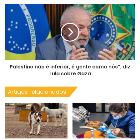
Palestino
não
é
inferior,
é
gente
como
nós”,
diz
Palestino não é inferior, é gente como nós”, diz
Lula
sobre
Lula sobre Gaza
Gaza
Artigos relacionados