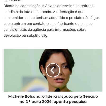
Diante da constatação, a Anvisa determinou a retirada
imediata do lote do mercado. A orientação é que
consumidores que tenham adquirido o produto não façam
uso e entrem em contato com o fabricante ou com os
canais oficiais da agência para informações sobre
devolução ou substituição.
Michelle
Bolsonaro
lidera
disputa
pelo
Senado
no
DF
para
Michelle Bolsonaro lidera disputa pelo Senado
2026,
aponta
no DF para 2026, aponta pesquisa
pesquisa