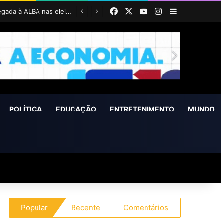
Facebook
X
YouTube
Instagram
Barra Latera
Em Nazaré, Lígia Costa defende maior participação da juventude na política e confirma projeto para disputar vaga na ALBA
POLÍTICA
EDUCAÇÃO
ENTRETENIMENTO
MUNDO
Popular
Recente
Comentários