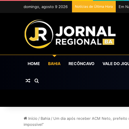
domingo, agosto 9 2026
Notícias de Última Hora
HOME
BAHIA
RECÔNCAVO
VALE DO JIQ
Artigo aleatório
Procurar por
Início
/
Bahia
/
Um dia após receber ACM Neto, prefeito r
impossível”