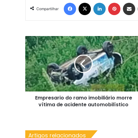
Facebook
X
Linkedin
Pinterest
Compartil
Compartilhar
Empresario
do
ramo
imobiliário
morre
vítima
de
acidente
automobilístico
Empresario do ramo imobiliário morre
vítima de acidente automobilístico
Artigos relacionados