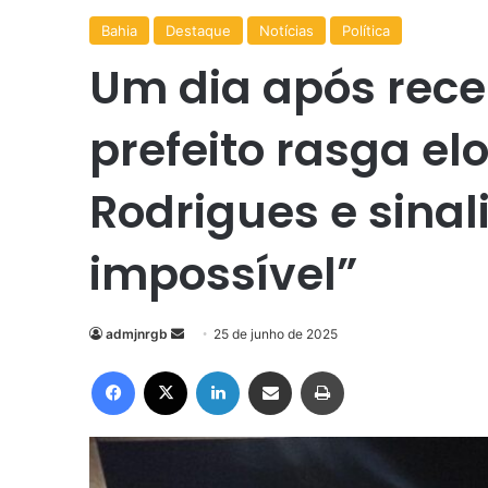
Bahia
Destaque
Notícias
Política
Um dia após rece
prefeito rasga el
Rodrigues e sinal
impossível”
Mande
admjnrgb
25 de junho de 2025
um
Facebook
X
Linkedin
Compartilhar via e-mail
Imprimir
e-
mail