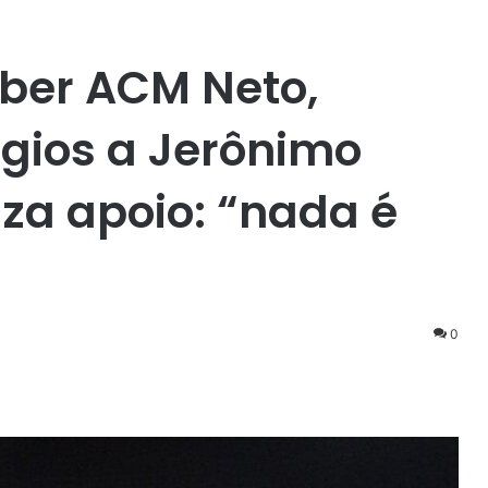
ber ACM Neto,
ogios a Jerônimo
iza apoio: “nada é
0