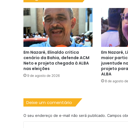
Em Nazaré, Elinaldo critica
Em Nazaré, L
cenário da Bahia, defende ACM
maior parti
Neto e projeta chegada à ALBA
juventude na
nas eleições
projeto para
ALBA
9 de agosto de 2026
8 de agosto d
Deixe um comentário
O seu endereço de e-mail não será publicado.
Campos obr
C