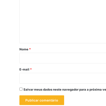
o
m
e
n
t
á
r
Nome
*
i
o
*
E-mail
*
Salvar meus dados neste navegador para a próxima ve