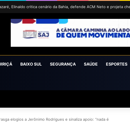
UIRIÇÁ
BAIXO SUL
SEGURANÇA
SAÚDE
ESPORTES
asga elogios a Jerônimo Rodrigues e sinaliza apoio: “nada é