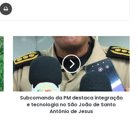
har via e-mail
Imprimir
Subcomando
da
PM
destaca
integração
e
tecnologia
no
São
Subcomando da PM destaca integração
João
de
e tecnologia no São João de Santo
Santo
Antônio de Jesus
Antônio
de
Jesus