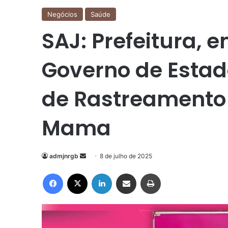
Negócios
Saúde
SAJ: Prefeitura, 
Governo de Estado
de Rastreamento
Mama
Mande
admjnrgb
8 de julho de 2025
um
Facebook
X
Linkedin
Compartilhar via e-mail
Imprimir
e-
mail