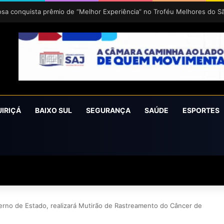
uz 2026 acontece de 24 a 27 de setembro em Cruz das Almas
UIRIÇÁ
BAIXO SUL
SEGURANÇA
SAÚDE
ESPORTES
erno de Estado, realizará Mutirão de Rastreamento do Câncer de