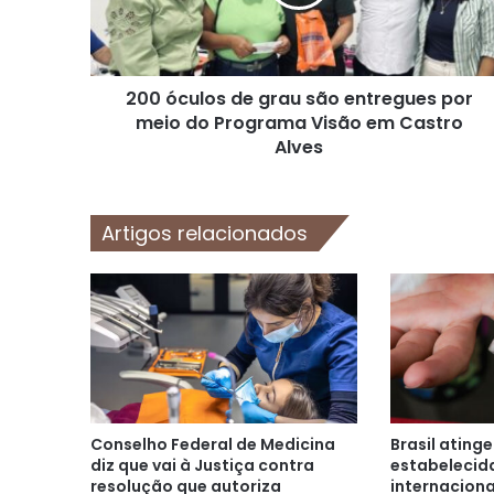
entregues
por
meio
do
200 óculos de grau são entregues por
Programa
Visão
meio do Programa Visão em Castro
em
Alves
Castro
Alves
Artigos relacionados
Conselho Federal de Medicina
Brasil ating
diz que vai à Justiça contra
estabelecid
resolução que autoriza
internacion