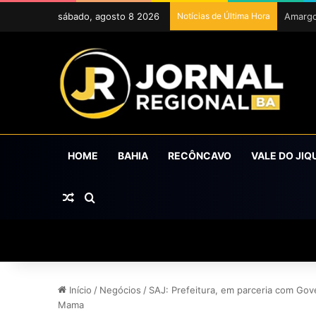
sábado, agosto 8 2026
Notícias de Última Hora
ExpoCr
HOME
BAHIA
RECÔNCAVO
VALE DO JIQ
Artigo aleatório
Procurar por
Início
/
Negócios
/
SAJ: Prefeitura, em parceria com Gov
Mama