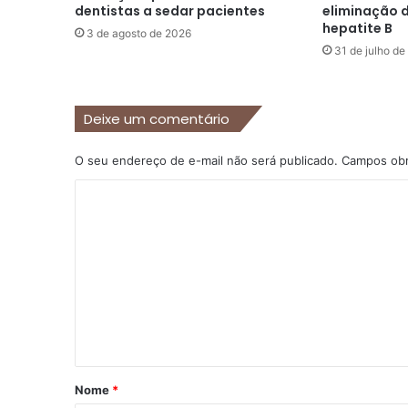
dentistas a sedar pacientes
eliminação 
hepatite B
3 de agosto de 2026
31 de julho d
Deixe um comentário
O seu endereço de e-mail não será publicado.
Campos obr
C
o
m
e
n
t
á
r
Nome
*