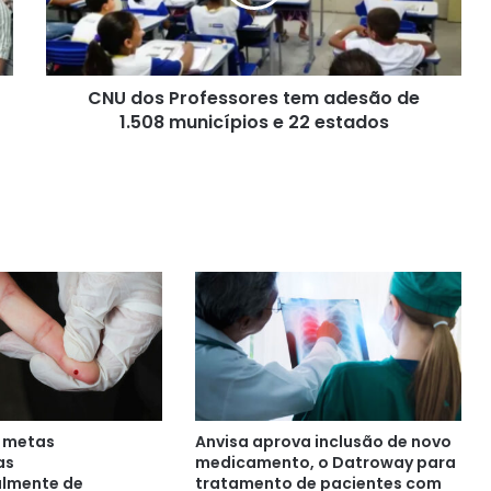
de
1.508
municípios
e
CNU dos Professores tem adesão de
22
estados
1.508 municípios e 22 estados
e metas
Anvisa aprova inclusão de novo
as
medicamento, o Datroway para
almente de
tratamento de pacientes com