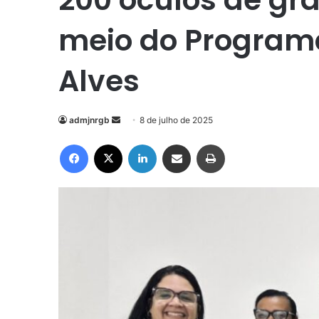
meio do Program
Alves
Mande
admjnrgb
8 de julho de 2025
um
Facebook
X
Linkedin
Compartilhar via e-mail
Imprimir
e-
mail