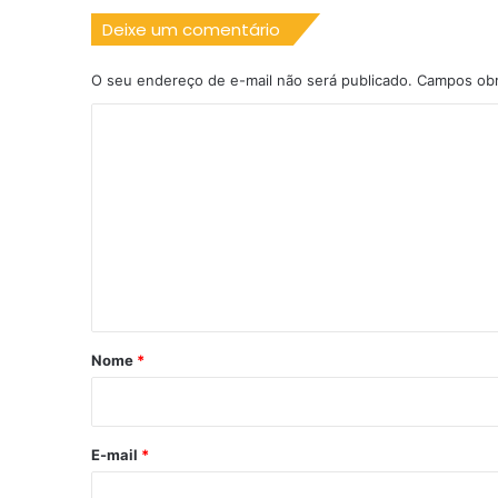
Deixe um comentário
O seu endereço de e-mail não será publicado.
Campos obr
C
o
m
e
n
t
á
r
Nome
*
i
o
*
E-mail
*