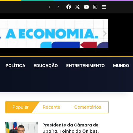
Facebook
X
YouTube
Instagram
Barra Latera
ura e do Meio Ambiente
POLÍTICA
EDUCAÇÃO
ENTRETENIMENTO
MUNDO
Popular
Recente
Comentários
Presidente da Câmara de
Ubaíra, Toinho do Ônibus,