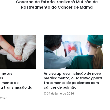
de
Governo de Estado, realizará Mutirão de
Rastreamento
Rastreamento do Câncer de Mama
do
Câncer
de
Mama
e metas
Anvisa aprova inclusão de novo
as
medicamento, o Datroway para
almente de
tratamento de pacientes com
da transmissão da
câncer de pulmão
31 de julho de 2026
e 2026