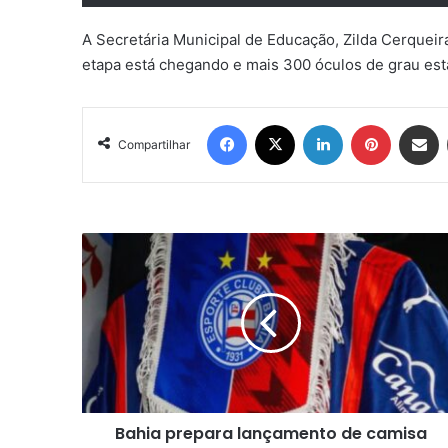
A Secretária Municipal de Educação, Zilda Cerqueir
etapa está chegando e mais 300 óculos de grau est
Facebook
X
Linkedin
Pinterest
Compartil
Compartilhar
Bahia
prepara
lançamento
de
camisa
inspirada
no
Superman
em
Bahia prepara lançamento de camisa
parceria