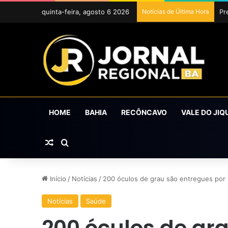
quinta-feira, agosto 6 2026
Notícias de Última Hora
Pr
HOME
BAHIA
RECÔNCAVO
VALE DO JIQ
Artigo aleatório
Procurar por
Início
/
Notícias
/
200 óculos de grau são entregues por
Notícias
Saúde
200 óculos de gr