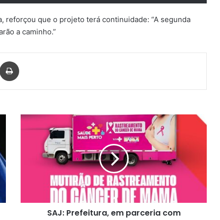
a, reforçou que o projeto terá continuidade: “A segunda
arão a caminho.”
har via e-mail
Imprimir
SAJ:
Prefeitura,
em
parceria
com
Governo
de
Estado,
realizará
SAJ: Prefeitura, em parceria com
Mutirão