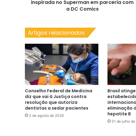
com
inspirada no Superman em parceria com
a
a DC Comics
DC
Comics
Artigos relacionados
Conselho Federal de Medicina
Brasil ating
diz que vai à Justiça contra
estabelecid
resolução que autoriza
internacion
dentistas a sedar pacientes
eliminação 
hepatite B
3 de agosto de 2026
31 de julho d