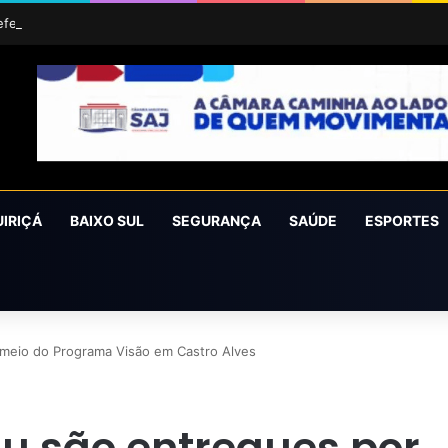
efeitura de Laje adquire veículo 0 km para fortalecer ações da Agricult
UIRIÇÁ
BAIXO SUL
SEGURANÇA
SAÚDE
ESPORTES
 meio do Programa Visão em Castro Alves
au são entregues por