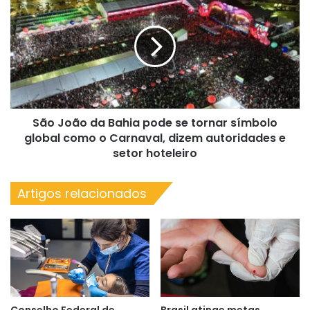
João
da
Bahia
pode
se
tornar
símbolo
global
São João da Bahia pode se tornar símbolo
como
o
global como o Carnaval, dizem autoridades e
Carnaval,
setor hoteleiro
dizem
autoridades
Artigos relacionados
e
setor
hoteleiro
Conselho Federal de
Brasil atinge metas