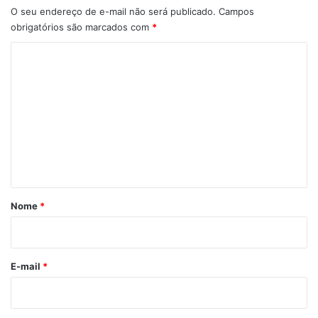
O seu endereço de e-mail não será publicado.
Campos
obrigatórios são marcados com
*
C
o
m
e
n
t
á
r
Nome
*
i
o
*
E-mail
*