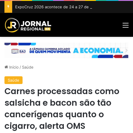
ExpoCruz 2026 acontece de 24 a 27 de setembro em Cruz das Almas
M
Início
/
Saúde
Saúde
Carnes processadas como
salsicha e bacon são tão
cancerígenas quanto o
cigarro, alerta OMS