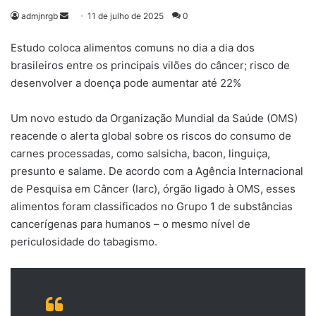
Mande
admjnrgb
11 de julho de 2025
0
um
Estudo coloca alimentos comuns no dia a dia dos
e-
brasileiros entre os principais vilões do câncer; risco de
mail
desenvolver a doença pode aumentar até 22%
Um novo estudo da Organização Mundial da Saúde (OMS)
reacende o alerta global sobre os riscos do consumo de
carnes processadas, como salsicha, bacon, linguiça,
presunto e salame. De acordo com a Agência Internacional
de Pesquisa em Câncer (Iarc), órgão ligado à OMS, esses
alimentos foram classificados no Grupo 1 de substâncias
cancerígenas para humanos – o mesmo nível de
periculosidade do tabagismo.