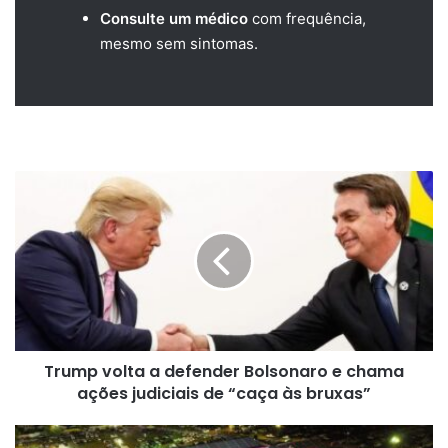
Consulte um médico
com frequência,
mesmo sem sintomas.
Trump
volta
a
defender
Bolsonaro
e
chama
ações
judiciais
Trump volta a defender Bolsonaro e chama
de
“caça
ações judiciais de “caça às bruxas”
às
bruxas”
São