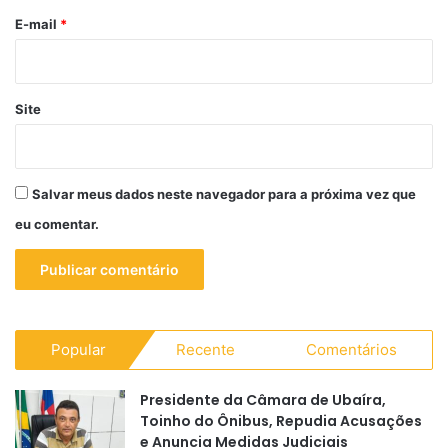
*
E-mail
*
Site
Salvar meus dados neste navegador para a próxima vez que
eu comentar.
Popular
Recente
Comentários
Presidente da Câmara de Ubaíra,
Toinho do Ônibus, Repudia Acusações
e Anuncia Medidas Judiciais