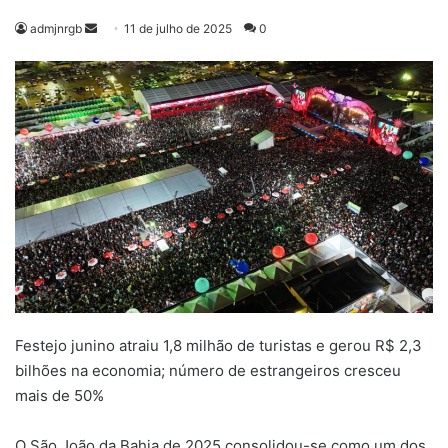
Mande
admjnrgb
11 de julho de 2025
0
um
e-
mail
Festejo junino atraiu 1,8 milhão de turistas e gerou R$ 2,3
bilhões na economia; número de estrangeiros cresceu
mais de 50%
O São João da Bahia de 2025 consolidou-se como um dos