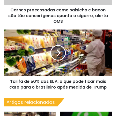
cancerígenas
Carnes processadas como salsicha e bacon
quanto
o
são tão cancerígenas quanto o cigarro, alerta
cigarro,
OMS
alerta
OMS
Tarifa
de
50%
dos
EUA:
o
que
pode
ficar
Tarifa de 50% dos EUA: o que pode ficar mais
mais
caro
caro para o brasileiro após medida de Trump
para
o
Artigos relacionados
brasileiro
após
medida