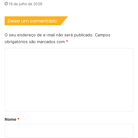
16 de julho de 2026
Deixe um comentário
O seu endereço de e-mail não será publicado.
Campos
obrigatórios são marcados com
*
C
o
m
e
n
t
á
r
Nome
*
i
o