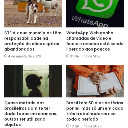
de
Trump
STF diz que municípios têm
WhatsApp Web ganha
responsabilidade na
chamadas de vídeo e
proteção de cães e gatos
áudio e recurso está sendo
abandonados
liberado aos poucos
4 de agosto de 2026
31 de julho de 2026
Quase metade dos
Brasil tem 30 dias de férias
brasileiros admite ter
por lei, mas só um em cada
dado tapas em crianças;
três trabalhadores usa
outros ter utilizado
todo o período
objetos
13 de julho de 2026