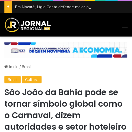
Em Nazaré, Lígia Costa defende maior participação da juventude na política e confirma projeto para disputar vaga na ALBA
M
Início
/
Brasil
Brasil
Cultura
São João da Bahia pode se
tornar símbolo global como
o Carnaval, dizem
autoridades e setor hoteleiro