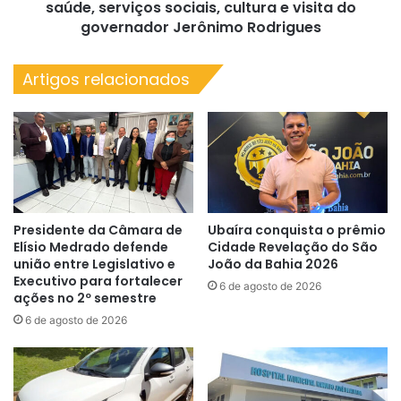
verduras,
saúde, serviços sociais, cultura e visita do
feira
governador Jerônimo Rodrigues
de
saúde,
Artigos relacionados
serviços
sociais,
cultura
e
visita
do
governador
Jerônimo
Presidente da Câmara de
Ubaíra conquista o prêmio
Rodrigues
Elísio Medrado defende
Cidade Revelação do São
união entre Legislativo e
João da Bahia 2026
Executivo para fortalecer
6 de agosto de 2026
ações no 2º semestre
6 de agosto de 2026