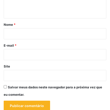
n
t
á
r
Nome
*
i
o
*
E-mail
*
Site
Salvar meus dados neste navegador para a próxima vez que
eu comentar.