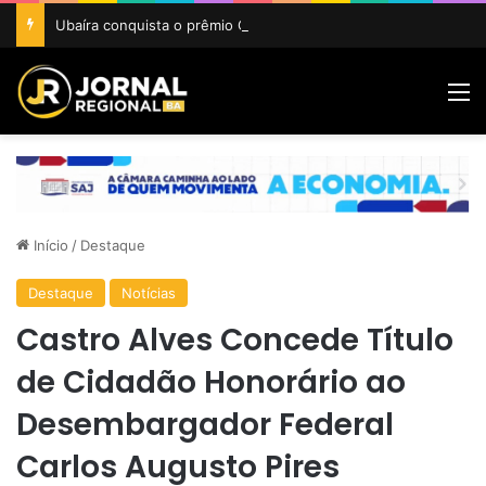
Ubaíra conquista o prêmio Cidade Revelação do São João da Bahia 2026
M
Início
/
Destaque
Destaque
Notícias
Castro Alves Concede Título
de Cidadão Honorário ao
Desembargador Federal
Carlos Augusto Pires