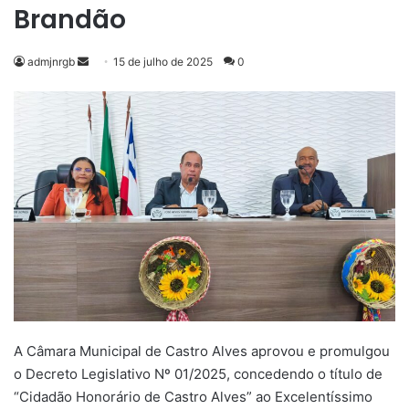
Brandão
Mande
admjnrgb
15 de julho de 2025
0
um
e-
mail
A Câmara Municipal de Castro Alves aprovou e promulgou
o Decreto Legislativo Nº 01/2025, concedendo o título de
“Cidadão Honorário de Castro Alves” ao Excelentíssimo