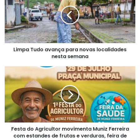
avança
para
novas
localidades
nesta
semana
Limpa Tudo avança para novas localidades
nesta semana
Festa
do
Agricultor
movimenta
Muniz
Ferreira
com
estandes
de
Festa do Agricultor movimenta Muniz Ferreira
frutas
e
com estandes de frutas e verduras, feira de