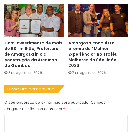
Com investimento de mais
Amargosa conquista
de R$ 1 milhão, Prefeitura
prêmio de “Melhor
de Amargosa inicia
Experiência” no Troféu
construção da Areninha
Melhores do São João
da Gamboa
2026
8 de agosto de 2026
7 de agosto de 2026
Deixe um comentário
O seu endereço de e-mail não será publicado.
Campos
obrigatórios são marcados com
*
C
o