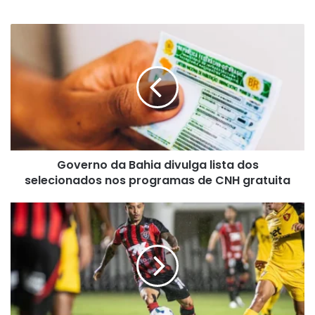
Governo
da
Bahia
divulga
lista
dos
selecionados
nos
programas
Governo da Bahia divulga lista dos
de
CNH
selecionados nos programas de CNH gratuita
gratuita
Vitória
é
o
terceiro
time
com
mais
cartões