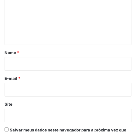
m
e
n
t
á
r
Nome
*
i
o
*
E-mail
*
Site
Salvar meus dados neste navegador para a próxima vez que