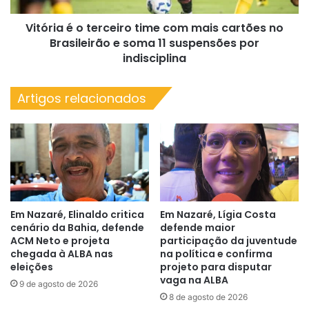
no
Vitória é o terceiro time com mais cartões no
Brasileirão
e
Brasileirão e soma 11 suspensões por
soma
indisciplina
11
suspensões
Artigos relacionados
por
indisciplina
Em Nazaré, Elinaldo critica
Em Nazaré, Lígia Costa
cenário da Bahia, defende
defende maior
ACM Neto e projeta
participação da juventude
chegada à ALBA nas
na política e confirma
eleições
projeto para disputar
vaga na ALBA
9 de agosto de 2026
8 de agosto de 2026