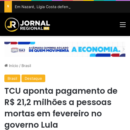
Em Nazaré, Lígia Costa defende maior participação da juventude na política e confirma projeto para disputar vaga na ALBA
M
Início
/
Brasil
Brasil
Destaque
TCU aponta pagamento de
R$ 21,2 milhões a pessoas
mortas em fevereiro no
governo Lula