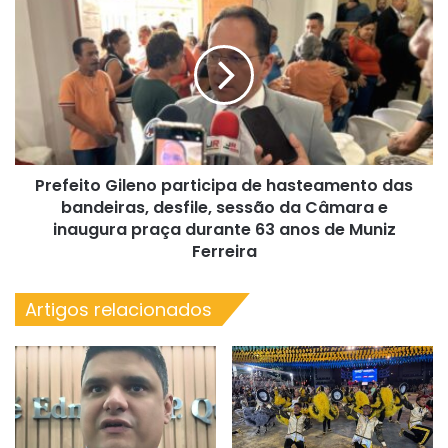
Gileno
participa
de
hasteamento
das
bandeiras,
desfile,
sessão
Prefeito Gileno participa de hasteamento das
da
Câmara
bandeiras, desfile, sessão da Câmara e
e
inaugura praça durante 63 anos de Muniz
inaugura
Ferreira
praça
durante
Artigos relacionados
63
anos
de
Muniz
Ferreira