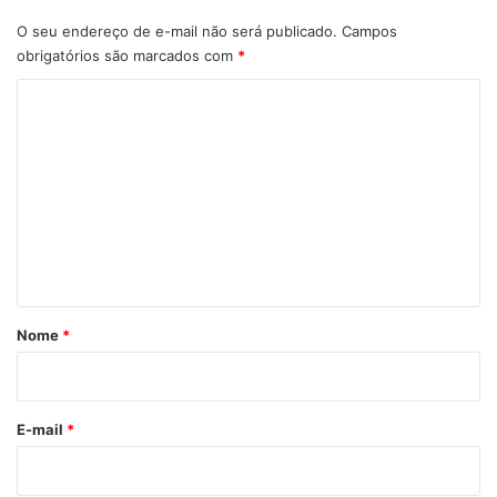
O seu endereço de e-mail não será publicado.
Campos
obrigatórios são marcados com
*
C
o
m
e
n
t
á
r
Nome
*
i
o
*
E-mail
*