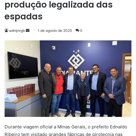
produção legalizada das
espadas
Mande
admjnrgb
1 de agosto de 2025
0
um
e-
mail
Durante viagem oficial a Minas Gerais, o prefeito Ednaldo
Ribeiro tem visitado grandes fábricas de pirotecnia nas