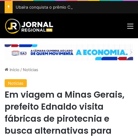
Ubaíra conquista o prêmio Cidade Revelação do São João da Bahia 2026
M
Início
/
Notícias
Notícias
Em viagem a Minas Gerais,
prefeito Ednaldo visita
fábricas de pirotecnia e
busca alternativas para