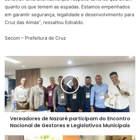
quanto os que temem as espadas. Estamos empenhados
em garantir segurança, legalidade e desenvolvimento para
Cruz das Almas”, ressaltou Ednaldo.
Secom – Prefeitura de Cruz
Vereadores
de
Nazaré
participam
do
Encontro
Nacional
de
Gestores
Vereadores de Nazaré participam do Encontro
e
Legislativos
Nacional de Gestores e Legislativos Municipais
Municipais
Prefeito