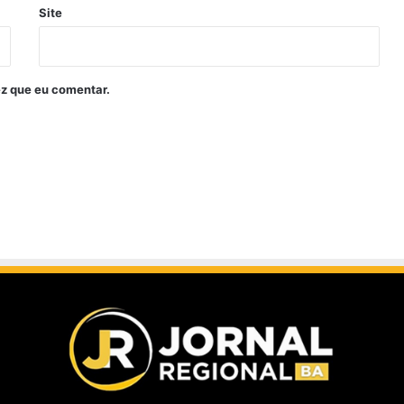
Site
z que eu comentar.