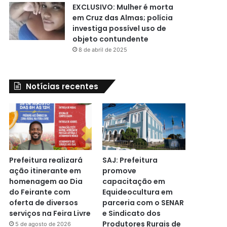
EXCLUSIVO: Mulher é morta
em Cruz das Almas; polícia
investiga possível uso de
objeto contundente
8 de abril de 2025
Notícias recentes
Prefeitura realizará
SAJ: Prefeitura
ação itinerante em
promove
homenagem ao Dia
capacitação em
do Feirante com
Equideocultura em
oferta de diversos
parceria com o SENAR
serviços na Feira Livre
e Sindicato dos
Produtores Rurais de
5 de agosto de 2026