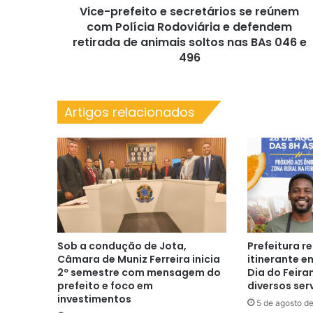
Vice-prefeito e secretários se reúnem
e
defendem
com Polícia Rodoviária e defendem
retirada
retirada de animais soltos nas BAs 046 e
de
496
animais
soltos
nas
Artigos relacionados
BAs
046
e
496
Sob a condução de Jota,
Prefeitura r
Câmara de Muniz Ferreira inicia
itinerante 
2º semestre com mensagem do
Dia do Feira
prefeito e foco em
diversos serv
investimentos
5 de agosto d