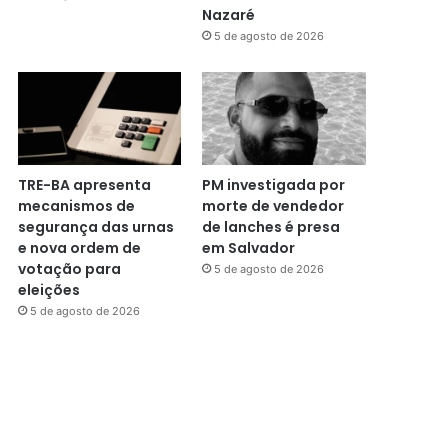
Nazaré
5 de agosto de 2026
TRE-BA apresenta
PM investigada por
mecanismos de
morte de vendedor
segurança das urnas
de lanches é presa
e nova ordem de
em Salvador
votação para
5 de agosto de 2026
eleições
5 de agosto de 2026