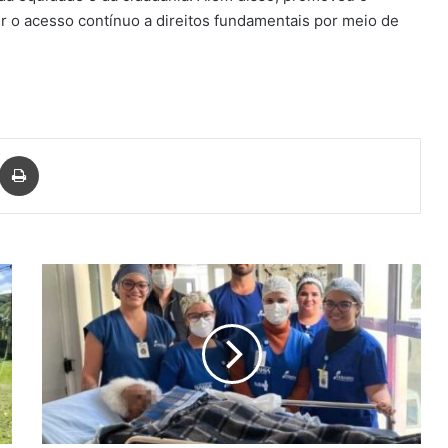
ir o acesso contínuo a direitos fundamentais por meio de
har via e-mail
Imprimir
Idosa
de
100
anos
supera
fratura
no
fêmur
após