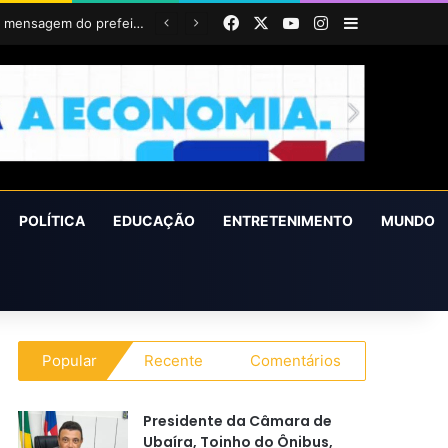
Facebook
X
YouTube
Instagram
Barra Latera
Prefeitura realizará ação itinerante em homenagem ao Dia do Feirante com oferta de diversos serviços na Feira Livre
POLÍTICA
EDUCAÇÃO
ENTRETENIMENTO
MUNDO
Popular
Recente
Comentários
Presidente da Câmara de
Ubaíra, Toinho do Ônibus,