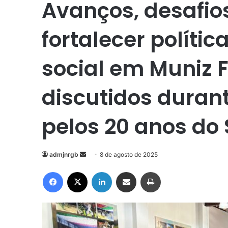
Avanços, desafio
fortalecer polític
social em Muniz F
discutidos durant
pelos 20 anos do
Mande
admjnrgb
8 de agosto de 2025
um
Facebook
X
Linkedin
Compartilhar via e-mail
Imprimir
e-
mail