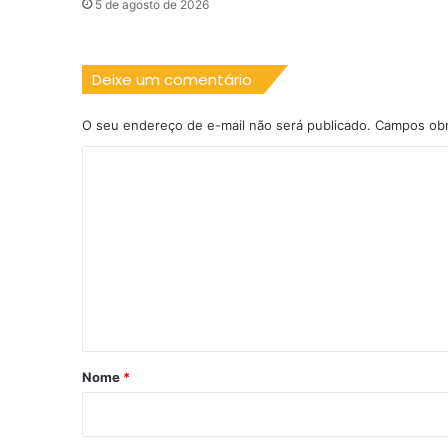
5 de agosto de 2026
Deixe um comentário
O seu endereço de e-mail não será publicado.
Campos obr
C
o
m
e
n
t
á
r
Nome
*
i
o