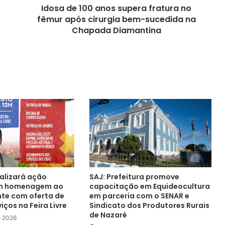
Idosa de 100 anos supera fratura no
cirurgia
bem-
fêmur após cirurgia bem-sucedida na
sucedida
Chapada Diamantina
na
Chapada
Diamantina
ealizará ação
SAJ: Prefeitura promove
em homenagem ao
capacitação em Equideocultura
nte com oferta de
em parceria com o SENAR e
iços na Feira Livre
Sindicato dos Produtores Rurais
de Nazaré
e 2026