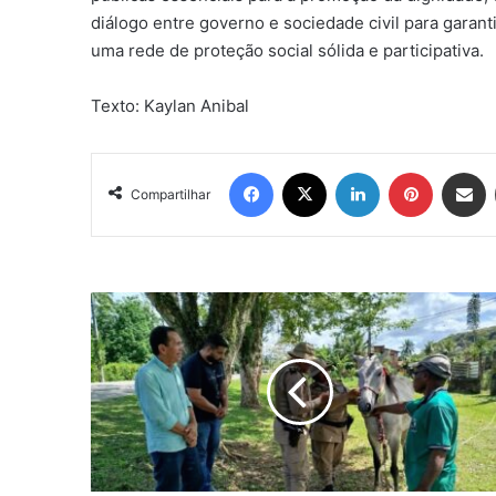
diálogo entre governo e sociedade civil para garant
uma rede de proteção social sólida e participativa.
Texto: Kaylan Anibal
Facebook
X
Linkedin
Pinterest
Compartil
Compartilhar
Vice-
prefeito
e
secretários
se
reúnem
com
Polícia
Rodoviária