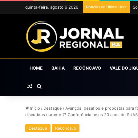
quinta-feira, agosto 6 2026
Notícias de Última Hora
HOME
BAHIA
RECÔNCAVO
VALE DO JIQ
Artigo aleatório
Procurar por
Início
/
Destaque
/
Avanços, desafios e propostas para fo
discutidos durante 7ª Conferência pelos 20 anos do SUAS
Destaque
Recôncavo