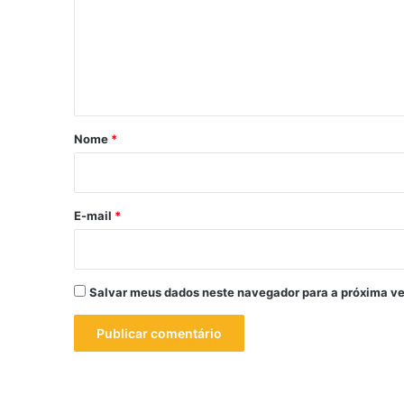
e
n
t
á
r
Nome
*
i
o
*
E-mail
*
Salvar meus dados neste navegador para a próxima ve