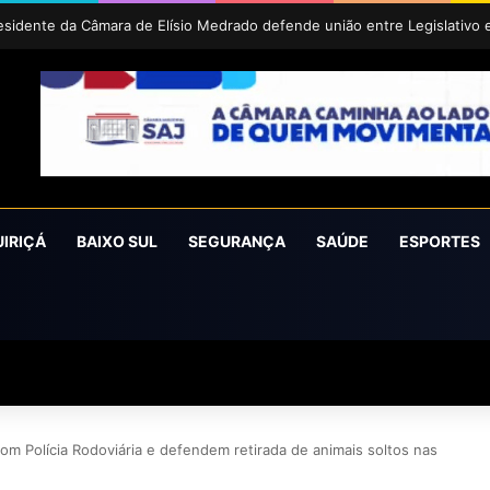
aíra conquista o prêmio Cidade Revelação do São João da Bahia 2026
UIRIÇÁ
BAIXO SUL
SEGURANÇA
SAÚDE
ESPORTES
om Polícia Rodoviária e defendem retirada de animais soltos nas