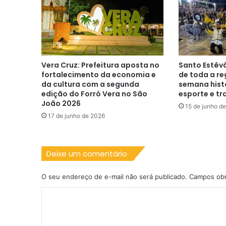
saúde
Vera Cruz: Prefeitura aposta no
Santo Estêv
fortalecimento da economia e
de toda a re
da cultura com a segunda
semana histó
edição do Forró Vera no São
esporte e tr
João 2026
15 de junho d
17 de junho de 2026
Deixe um comentário
O seu endereço de e-mail não será publicado.
Campos obr
C
o
m