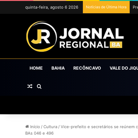
quinta-feira, agosto 6 2026
Notícias de Última Hora
Ub
HOME
BAHIA
RECÔNCAVO
VALE DO JIQ
Artigo aleatório
Procurar por
Início
/
Cultura
/
Vice-prefeito e secretários se reúnem c
BAs 046 e 496