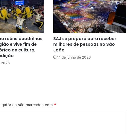
do
SUAS
ão reúne quadrilhas
SAJ se prepara para receber
gião e vive fim de
milhares de pessoas no São
rico de cultura,
João
adição
11 de junho de 2026
e 2026
igatórios são marcados com
*