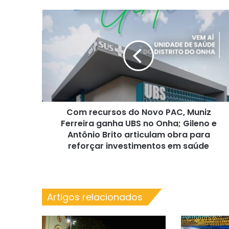
Com
recursos
do
Novo
PAC,
Muniz
Ferreira
ganha
UBS
Com recursos do Novo PAC, Muniz
no
Onha;
Ferreira ganha UBS no Onha; Gileno e
Gileno
Antônio Brito articulam obra para
e
reforçar investimentos em saúde
Antônio
Brito
articulam
obra
Artigos relacionados
para
reforçar
investimentos
em