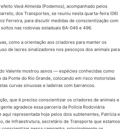
-prefeito Vavá Almeida (Podemos), acompanhado pelos
Barreto, dos Transportes, se reuniu nesta quarta-feira (06)
iz Ferreira, para discutir medidas de conscientização com
s soltos nas rodovias estaduais BA-046 e 496.
vas, como a orientação aos criadores para manter os
uso de lacres sinalizadores nos pescoços dos animais para
 do Valente mostrou asnos — espécies conhecidas como
 da Ponte do Rio Grande, colocando em risco motoristas
elas curvas sinuosas e ladeiras com barrancos.
ção, que é preciso conscientizar os criadores de animais e
 gente agradece essa parceria da Polícia Rodoviária
 aqui representada hoje pelos dois subtenentes, Patrícia e
o, de Infraestrutura, secretário de Transporte que estamos
s conscientizar nessa campanha, principalmente os