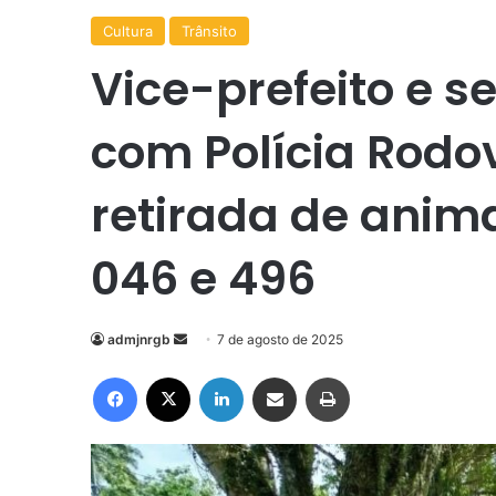
Cultura
Trânsito
Vice-prefeito e s
com Polícia Rodo
retirada de anima
046 e 496
Mande
admjnrgb
7 de agosto de 2025
um
Facebook
X
Linkedin
Compartilhar via e-mail
Imprimir
e-
mail