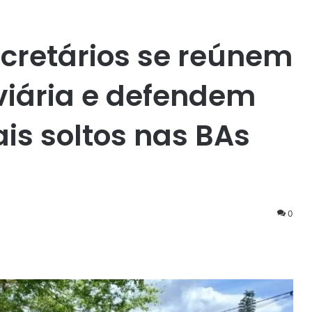
ecretários se reúnem
viária e defendem
is soltos nas BAs
0