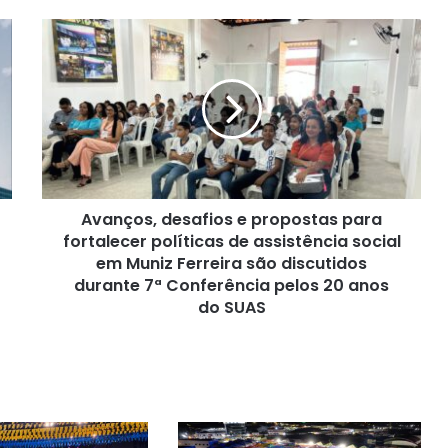
Avanços,
desafios
e
propostas
para
fortalecer
políticas
de
assistência
Avanços, desafios e propostas para
social
em
fortalecer políticas de assistência social
Muniz
em Muniz Ferreira são discutidos
Ferreira
durante 7ª Conferência pelos 20 anos
são
do SUAS
discutidos
durante
7ª
Conferência
pelos
20
anos