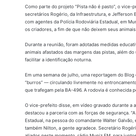
Como parte do projeto “Pista não é pasto”, o vice
secretários Rogério, da Infraestrutura, e Jefferson 
com agentes da Polícia Rodoviária Estadual, em Mun
os criadores, a fim de que não deixem seus animai
Durante a reunião, foram adotadas medidas educati
animais afastados das margens das pistas, além do 
facilitar a identificação noturna.
Em uma semana de julho, uma reportagem do Blog
“burros” — circulando livremente no entroncamento
que trafegam pela BA-496. A rodovia é conhecida p
O vice-prefeito disse, em vídeo gravado durante a a
destacou a parceria com as forças de segurança. “A
Estadual, na pessoa do comandante Walter Galvão, e
também Nilton, a gente agradece. Secretário Rogéri
aliados neste momento, rádio Muniz FM, para junto