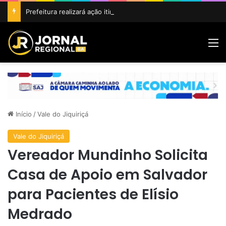
Prefeitura realizará ação itinerante em homenagem ao Dia do Feirante com oferta de diversos serviços na Feira Livre
M
Início
/
Vale do Jiquiriçá
Vale do Jiquiriçá
Vereador Mundinho Solicita
Casa de Apoio em Salvador
para Pacientes de Elísio
Medrado