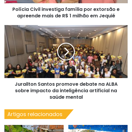
mais
Polícia Civil investiga família por extorsão e
de
R$
apreende mais de R$ 1 milhão em Jequié
1
milhão
Jurailton
em
Santos
Jequié
promove
debate
na
ALBA
sobre
impacto
da
Jurailton Santos promove debate na ALBA
inteligência
artificial
sobre impacto da inteligência artificial na
na
saúde mental
saúde
mental
Artigos relacionados