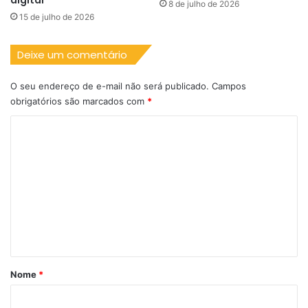
digital
8 de julho de 2026
15 de julho de 2026
Deixe um comentário
O seu endereço de e-mail não será publicado.
Campos
obrigatórios são marcados com
*
C
o
m
e
n
t
á
r
Nome
*
i