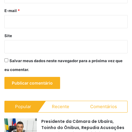
o
*
E-mail
*
Site
Salvar meus dados neste navegador para a próxima vez que
eu comentar.
Popular
Recente
Comentários
Presidente da Câmara de Ubaíra,
Toinho do Ônibus, Repudia Acusações