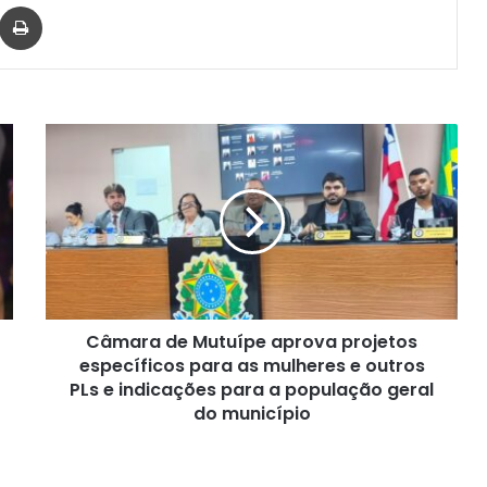
har via e-mail
Imprimir
Câmara
de
Mutuípe
aprova
projetos
específicos
para
as
mulheres
Câmara de Mutuípe aprova projetos
e
outros
específicos para as mulheres e outros
PLs
PLs e indicações para a população geral
e
do município
indicações
para
a