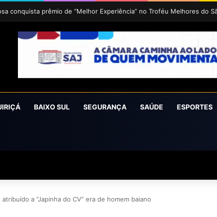
uz 2026 acontece de 24 a 27 de setembro em Cruz das Almas
UIRIÇÁ
BAIXO SUL
SEGURANÇA
SAÚDE
ESPORTES
po atribuído a “Japinha do CV” era de homem baiano