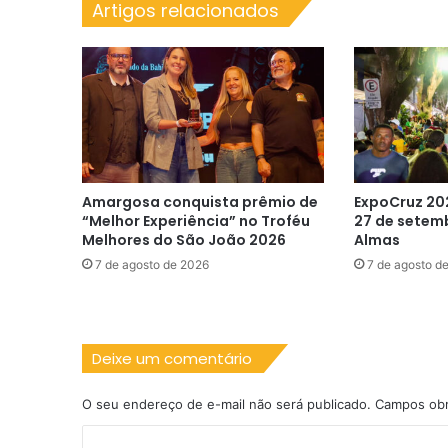
Artigos relacionados
A.
de
Jesus
Amargosa conquista prêmio de
ExpoCruz 20
“Melhor Experiência” no Troféu
27 de setem
Melhores do São João 2026
Almas
7 de agosto de 2026
7 de agosto d
Deixe um comentário
O seu endereço de e-mail não será publicado.
Campos obr
C