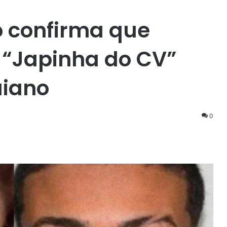
io confirma que
a “Japinha do CV”
iano
0