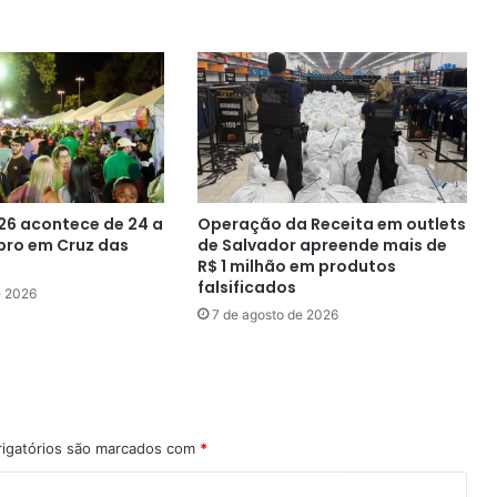
população
geral
do
município
26 acontece de 24 a
Operação da Receita em outlets
bro em Cruz das
de Salvador apreende mais de
R$ 1 milhão em produtos
falsificados
e 2026
7 de agosto de 2026
igatórios são marcados com
*