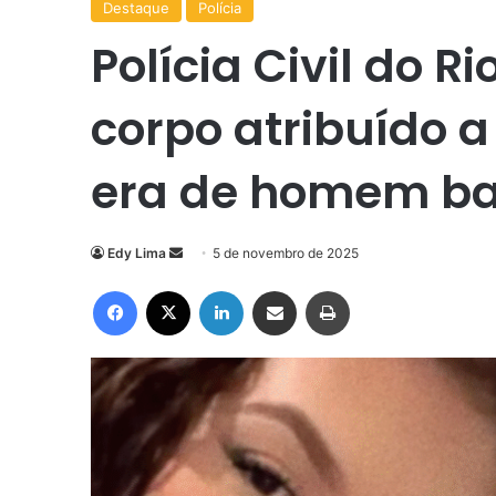
Destaque
Polícia
Polícia Civil do R
corpo atribuído 
era de homem ba
Mande
Edy Lima
5 de novembro de 2025
um
Facebook
X
Linkedin
Compartilhar via e-mail
Imprimir
e-
mail