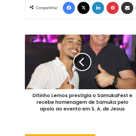
Facebook
X
Linkedin
Pinterest
Compartil
Compartilhar
Ditinho
Lemos
prestigia
o
SamukaFest
e
recebe
homenagem
de
Ditinho Lemos prestigia o SamukaFest e
Samuka
pelo
recebe homenagem de Samuka pelo
apoio
apoio ao evento em S. A. de Jesus
ao
evento
em
S.