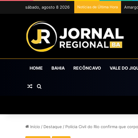
sábado, agosto 8 2026
Notícias de Última Hora
ExpoCr
HOME
BAHIA
RECÔNCAVO
VALE DO JIQ
Artigo aleatório
Procurar por
Início
/
Destaque
/
Polícia Civil do Rio confirma que cor