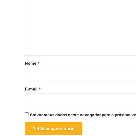
o
m
e
n
t
á
r
Nome
*
i
o
*
E-mail
*
Salvar meus dados neste navegador para a próxima ve