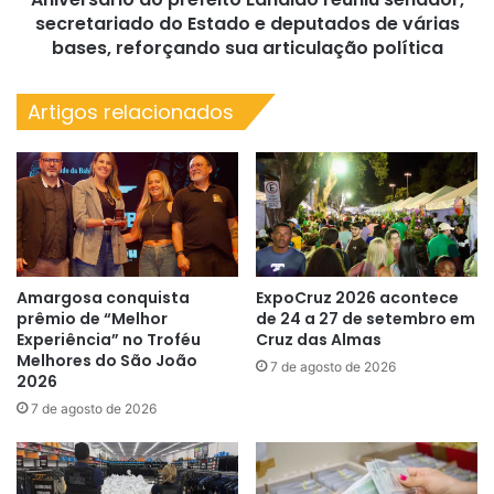
deputados
secretariado do Estado e deputados de várias
de
bases, reforçando sua articulação política
várias
bases,
Artigos relacionados
reforçando
sua
articulação
política
Amargosa conquista
ExpoCruz 2026 acontece
prêmio de “Melhor
de 24 a 27 de setembro em
Experiência” no Troféu
Cruz das Almas
Melhores do São João
7 de agosto de 2026
2026
7 de agosto de 2026