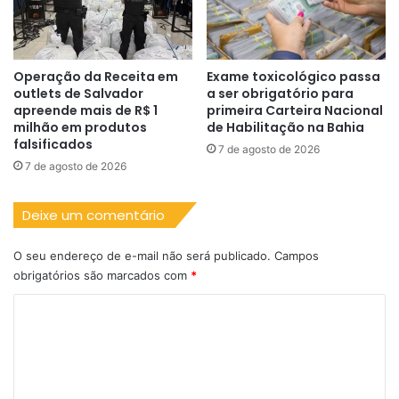
Operação da Receita em
Exame toxicológico passa
outlets de Salvador
a ser obrigatório para
apreende mais de R$ 1
primeira Carteira Nacional
milhão em produtos
de Habilitação na Bahia
falsificados
7 de agosto de 2026
7 de agosto de 2026
Deixe um comentário
O seu endereço de e-mail não será publicado.
Campos
obrigatórios são marcados com
*
C
o
m
e