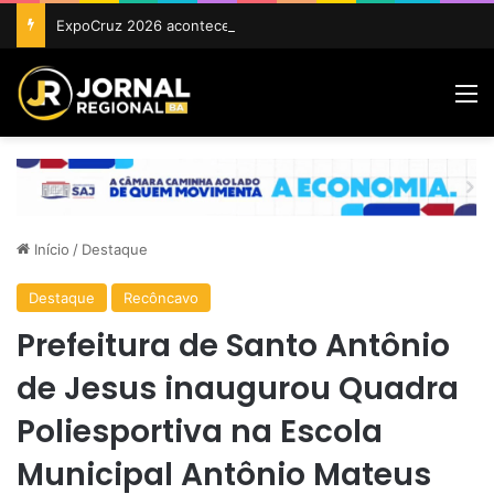
ExpoCruz 2026 acontece de 24 a 27 de setembro em Cruz das Almas
M
Início
/
Destaque
Destaque
Recôncavo
Prefeitura de Santo Antônio
de Jesus inaugurou Quadra
Poliesportiva na Escola
Municipal Antônio Mateus