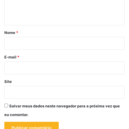
n
t
á
r
Nome
*
i
o
*
E-mail
*
Site
Salvar meus dados neste navegador para a próxima vez que
eu comentar.