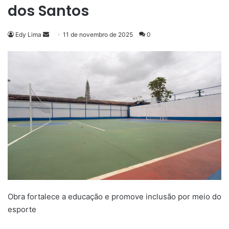
dos Santos
Mande
Edy Lima
11 de novembro de 2025
0
um
e-
mail
Obra fortalece a educação e promove inclusão por meio do
esporte