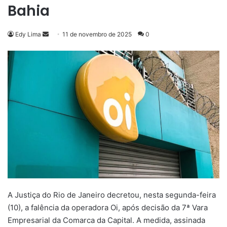
Bahia
Mande
Edy Lima
11 de novembro de 2025
0
um
e-
mail
A Justiça do Rio de Janeiro decretou, nesta segunda-feira
(10), a falência da operadora Oi, após decisão da 7ª Vara
Empresarial da Comarca da Capital. A medida, assinada