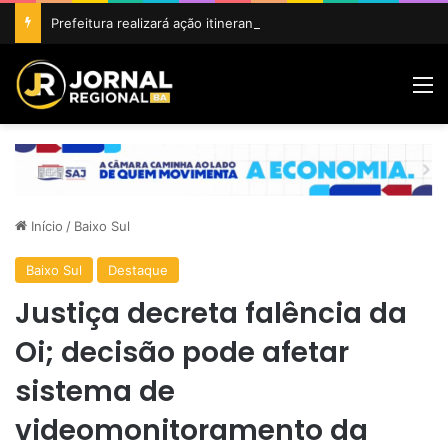
Prefeitura realizará ação itinerante em homenagem ao Dia do Feirante com oferta de diversos serviços na Feira Livre
M
Início
/
Baixo Sul
Baixo Sul
Destaque
Justiça decreta falência da
Oi; decisão pode afetar
sistema de
videomonitoramento da