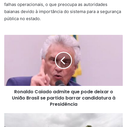
falhas operacionais, o que preocupa as autoridades
baianas devido à importância do sistema para a segurança
pública no estado.
Ronaldo
Caiado
admite
que
pode
deixar
o
União
Brasil
Ronaldo Caiado admite que pode deixar o
se
partido
União Brasil se partido barrar candidatura à
barrar
Presidência
candidatura
à
Prefeitura
Presidência
de