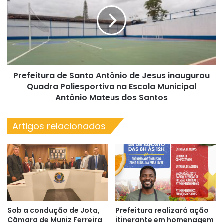
Santo
Antônio
de
Jesus
inaugurou
Quadra
Poliesportiva
Prefeitura de Santo Antônio de Jesus inaugurou
na
Escola
Quadra Poliesportiva na Escola Municipal
Municipal
Antônio Mateus dos Santos
Antônio
Mateus
Artigos relacionados
dos
Santos
Sob a condução de Jota,
Prefeitura realizará ação
Câmara de Muniz Ferreira
itinerante em homenagem