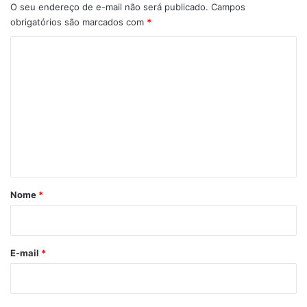
O seu endereço de e-mail não será publicado.
Campos
obrigatórios são marcados com
*
C
o
m
e
n
t
á
r
Nome
*
i
o
*
E-mail
*