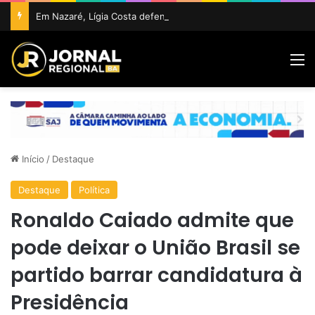
Em Nazaré, Lígia Costa defende maior participação da juventude na política e confirma projeto para disputar vaga na ALBA
M
Início
/
Destaque
Destaque
Política
Ronaldo Caiado admite que
pode deixar o União Brasil se
partido barrar candidatura à
Presidência