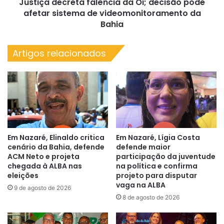
Justiça decreta falência da Oi; decisão pode
de
videomonitoramento
afetar sistema de videomonitoramento da
da
Bahia
Bahia
Artigos relacionados
Em Nazaré, Elinaldo critica
Em Nazaré, Lígia Costa
cenário da Bahia, defende
defende maior
ACM Neto e projeta
participação da juventude
chegada à ALBA nas
na política e confirma
eleições
projeto para disputar
vaga na ALBA
9 de agosto de 2026
8 de agosto de 2026