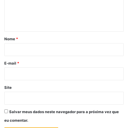
e
n
t
á
r
Nome
*
i
o
*
E-mail
*
Site
Salvar meus dados neste navegador para a próxima vez que
eu comentar.