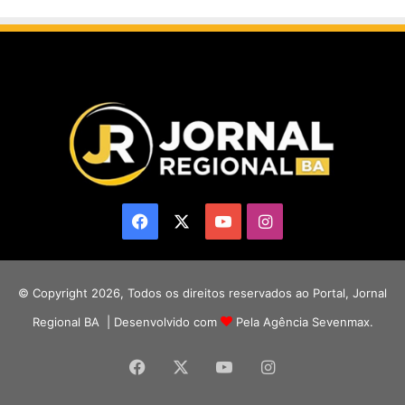
Facebook
X
YouTube
Instagram
© Copyright 2026, Todos os direitos reservados ao Portal, Jornal
Regional BA | Desenvolvido com
Pela Agência Sevenmax.
Facebook
X
YouTube
Instagram