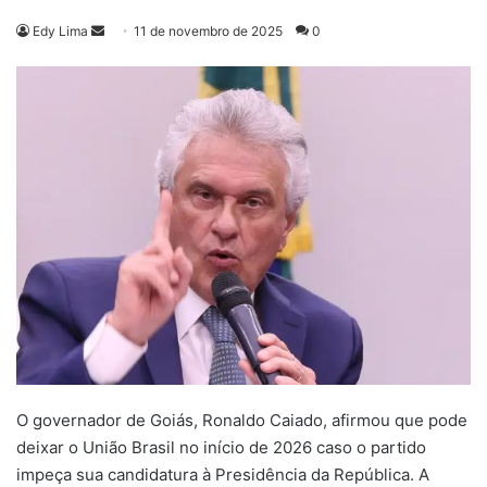
Mande
Edy Lima
11 de novembro de 2025
0
um
e-
mail
O governador de Goiás, Ronaldo Caiado, afirmou que pode
deixar o União Brasil no início de 2026 caso o partido
impeça sua candidatura à Presidência da República. A