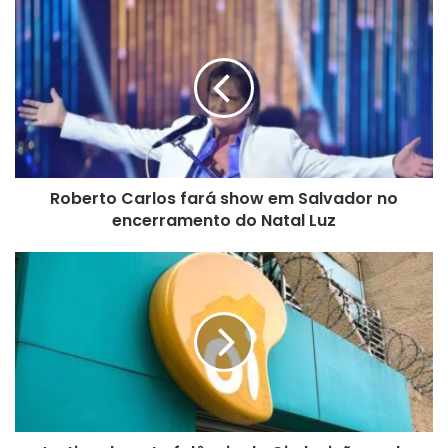
Roberto
Carlos
fará
show
em
Salvador
no
encerramento
do
Roberto Carlos fará show em Salvador no
Natal
Luz
encerramento do Natal Luz
Justiça
decreta
falência
da
Oi;
decisão
pode
afetar
sistema