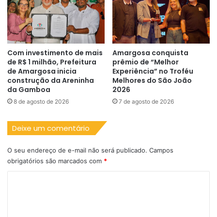
Com investimento de mais
Amargosa conquista
de R$ 1 milhão, Prefeitura
prêmio de “Melhor
de Amargosa inicia
Experiência” no Troféu
construção da Areninha
Melhores do São João
da Gamboa
2026
8 de agosto de 2026
7 de agosto de 2026
Deixe um comentário
O seu endereço de e-mail não será publicado.
Campos
obrigatórios são marcados com
*
C
o
m