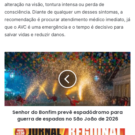
alteração na visão, tontura intensa ou perda de
consciência. Diante de qualquer um desses sintomas, a
recomendação é procurar atendimento médico imediato, já
que o AVC é uma emergência e o tempo é decisivo para
salvar vidas e reduzir danos.
Senhor
do
Bonfim
prevê
espadódromo
para
guerra
de
espadas
Senhor do Bonfim prevê espadódromo para
no
São
guerra de espadas no São João de 2026
João
de
Edição