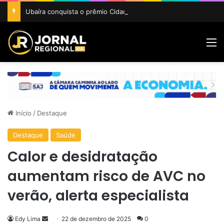
Ubaíra conquista o prêmio Cidade Revelação do São João da Bahia 2026
M
Início
/
Destaque
Destaque
Saúde
Calor e desidratação
aumentam risco de AVC no
verão, alerta especialista
Mande
Edy Lima
22 de dezembro de 2025
0