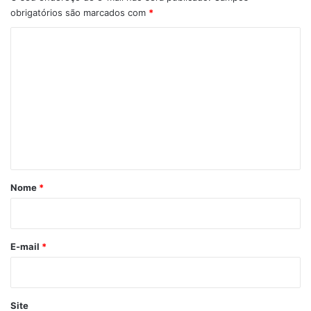
obrigatórios são marcados com
*
C
o
m
e
n
t
á
r
Nome
*
i
o
*
E-mail
*
Site