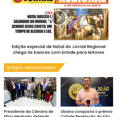
2026
especial
de
Natal
do
Jornal
Regional
chega
às
Edição especial de Natal do Jornal Regional
bancas
com
chega às bancas com brinde para leitores
brinde
para
Artigos relacionados
leitores
Presidente da Câmara de
Ubaíra conquista o prêmio
Elísio Medrado defende
Cidade Revelação do São