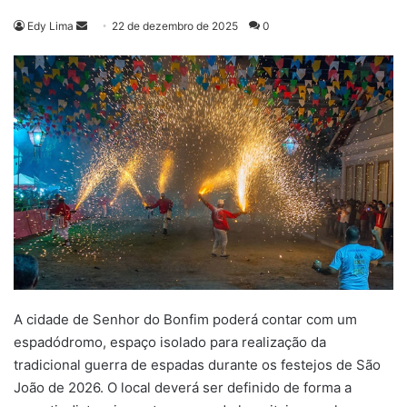
Mande
Edy Lima
22 de dezembro de 2025
0
um
e-
mail
A cidade de Senhor do Bonfim poderá contar com um
espadódromo, espaço isolado para realização da
tradicional guerra de espadas durante os festejos de São
João de 2026. O local deverá ser definido de forma a