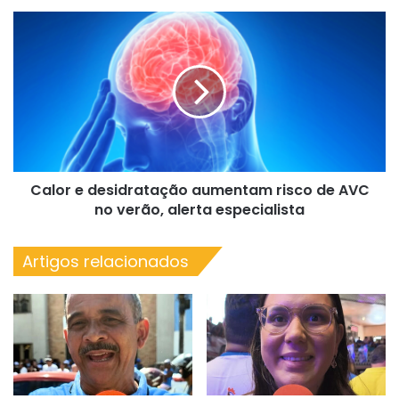
arrancado
Calor
após
e
queda
desidratação
aumentam
risco
de
AVC
no
verão,
Calor e desidratação aumentam risco de AVC
alerta
especialista
no verão, alerta especialista
Artigos relacionados