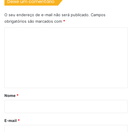
Deixe um comentário
O seu endereço de e-mail não será publicado.
Campos
obrigatórios são marcados com
*
C
o
m
e
n
t
á
r
Nome
*
i
o
*
E-mail
*