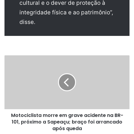
cultural e o dever de proteção à
integridade física e ao patrimônio”,
disse.
Motociclista
morre
em
grave
acidente
na
BR-
101,
próximo
Motociclista morre em grave acidente na BR-
a
Sapeaçu;
101, próximo a Sapeaçu; braço foi arrancado
braço
após queda
foi