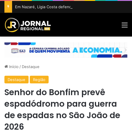
Em Nazaré, Lígia Costa defende maior participação da juventude na política e confirma projeto para disputar vaga na ALBA
M
Início
/
Destaque
Destaque
Região
Senhor do Bonfim prevê
espadódromo para guerra
de espadas no São João de
2026