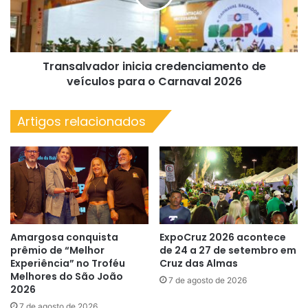
para
o
Carnaval
2026
Transalvador inicia credenciamento de
veículos para o Carnaval 2026
Artigos relacionados
Amargosa conquista
ExpoCruz 2026 acontece
prêmio de “Melhor
de 24 a 27 de setembro em
Experiência” no Troféu
Cruz das Almas
Melhores do São João
7 de agosto de 2026
2026
7 de agosto de 2026