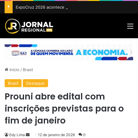
ExpoCruz 2026 acontece de 24 a 27 de setembro em Cruz das Almas
M
Início
/
Brasil
Brasil
Destaque
Prouni abre edital com
inscrições previstas para o
fim de janeiro
Mande
Edy Lima
12 de janeiro de 2026
0