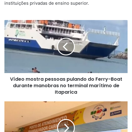
instituições privadas de ensino superior.
Vídeo
mostra
pessoas
pulando
do
Ferry-
Boat
durante
manobras
Vídeo mostra pessoas pulando do Ferry-Boat
no
terminal
durante manobras no terminal marítimo de
marítimo
Itaparica
de
Itaparica
Transalvador
inicia
credenciamento
de
veículos