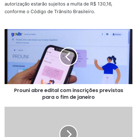
autorização estarão sujeitos a multa de R$ 130,16,
conforme o Código de Trânsito Brasileiro.
Prouni
abre
edital
com
inscrições
previstas
para
o
fim
Prouni abre edital com inscrições previstas
de
janeiro
para o fim de janeiro
SIMM:
Confira
as
vagas
de