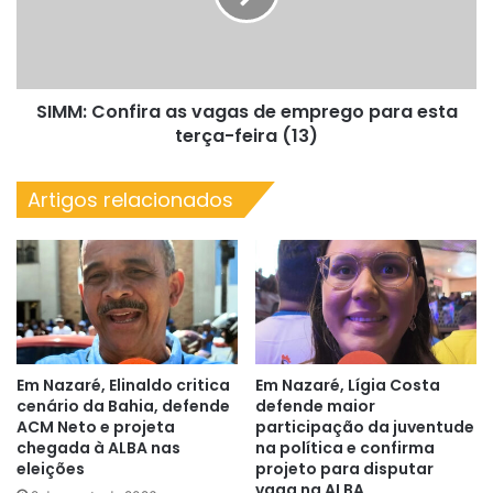
emprego
para
esta
terça-
SIMM: Confira as vagas de emprego para esta
feira
(13)
terça-feira (13)
Artigos relacionados
Em Nazaré, Elinaldo critica
Em Nazaré, Lígia Costa
cenário da Bahia, defende
defende maior
ACM Neto e projeta
participação da juventude
chegada à ALBA nas
na política e confirma
eleições
projeto para disputar
vaga na ALBA