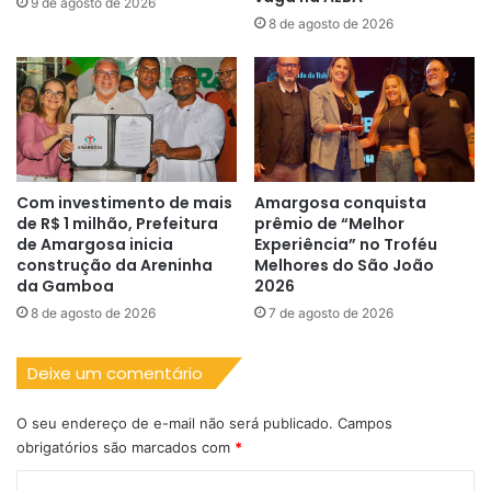
9 de agosto de 2026
8 de agosto de 2026
Com investimento de mais
Amargosa conquista
de R$ 1 milhão, Prefeitura
prêmio de “Melhor
de Amargosa inicia
Experiência” no Troféu
construção da Areninha
Melhores do São João
da Gamboa
2026
8 de agosto de 2026
7 de agosto de 2026
Deixe um comentário
O seu endereço de e-mail não será publicado.
Campos
obrigatórios são marcados com
*
C