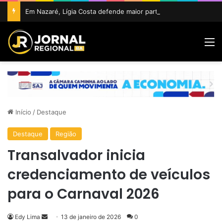
Em Nazaré, Lígia Costa defende maior participação da juventude na política e confirma projeto para disputar vaga na ALBA
M
Início
/
Destaque
Destaque
Região
Transalvador inicia
credenciamento de veículos
para o Carnaval 2026
Mande
Edy Lima
13 de janeiro de 2026
0