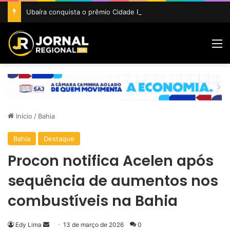
Ubaíra conquista o prêmio Cidade Revelação do São João da Bahia 2026
M
Início
/
Bahia
Bahia
Destaque
Procon notifica Acelen após
sequência de aumentos nos
combustíveis na Bahia
Mande
Edy Lima
13 de março de 2026
0