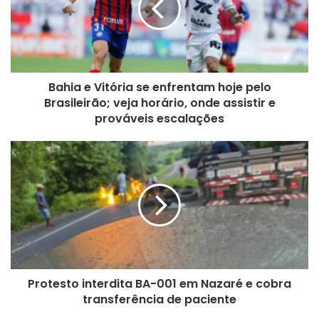
enfrentam
hoje
pelo
Brasileirão;
veja
Bahia e Vitória se enfrentam hoje pelo
horário,
onde
Brasileirão; veja horário, onde assistir e
assistir
prováveis escalações
e
prováveis
Protesto
escalações
interdita
BA-
001
em
Nazaré
e
cobra
transferência
Protesto interdita BA-001 em Nazaré e cobra
de
paciente
transferência de paciente