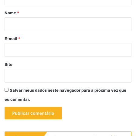
á
r
Nome
*
i
o
*
E-mail
*
Site
Salvar meus dados neste navegador para a próxima vez que
eu comentar.