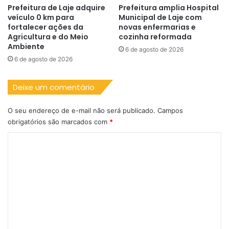
Prefeitura de Laje adquire
Prefeitura amplia Hospital
veículo 0 km para
Municipal de Laje com
fortalecer ações da
novas enfermarias e
Agricultura e do Meio
cozinha reformada
Ambiente
6 de agosto de 2026
6 de agosto de 2026
Deixe um comentário
O seu endereço de e-mail não será publicado.
Campos
obrigatórios são marcados com
*
C
o
m
e
n
t