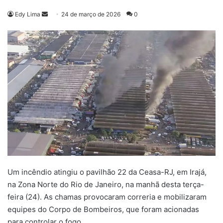
Mande
Edy Lima
24 de março de 2026
0
um
e-
mail
Um incêndio atingiu o pavilhão 22 da Ceasa-RJ, em Irajá,
na Zona Norte do Rio de Janeiro, na manhã desta terça-
feira (24). As chamas provocaram correria e mobilizaram
equipes do Corpo de Bombeiros, que foram acionadas
para controlar o fogo.