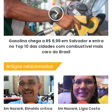
a
R$
6,99
em
Salvador
e
entra
Gasolina chega a R$ 6,99 em Salvador e entra
no
Top
no Top 10 das cidades com combustível mais
10
caro do Brasil
das
cidades
Artigos relacionados
com
combustível
mais
caro
do
Brasil
Em Nazaré, Elinaldo critica
Em Nazaré, Lígia Costa