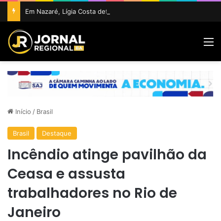
Em Nazaré, Lígia Costa defende maior participação da juventude na política e confirma projeto para disputar vaga na ALBA
M
Início
/
Brasil
Brasil
Destaque
Incêndio atinge pavilhão da
Ceasa e assusta
trabalhadores no Rio de
Janeiro