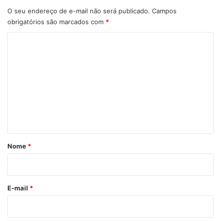
O seu endereço de e-mail não será publicado.
Campos
obrigatórios são marcados com
*
C
o
m
e
n
t
á
r
Nome
*
i
o
*
E-mail
*