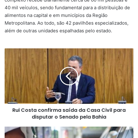
40 mil veículos, sendo fundamental para a distribuição de
alimentos na capital e em municípios da Região
Metropolitana. Ao todo, são 42 pavilhões especializados,
além de outras unidades espalhadas pelo estado.
Rui
Costa
confirma
saída
da
Casa
Civil
para
disputar
Rui Costa confirma saída da Casa Civil para
o
Senado
disputar o Senado pela Bahia
pela
Bahia
Gasolina
chega