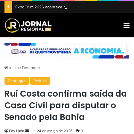
ExpoCruz 2026 acontece de 24 a 27 de setembro em Cruz das Almas
M
Início
/
Destaque
Destaque
Política
Rui Costa confirma saída da
Casa Civil para disputar o
Senado pela Bahia
Mande
Edy Lima
24 de março de 2026
0