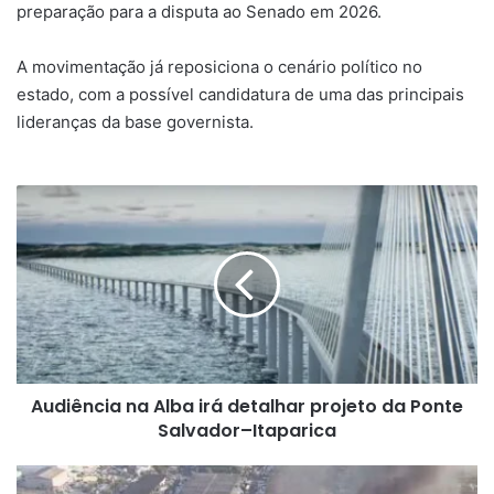
preparação para a disputa ao Senado em 2026.
A movimentação já reposiciona o cenário político no
estado, com a possível candidatura de uma das principais
lideranças da base governista.
Audiência
na
Alba
irá
detalhar
projeto
da
Ponte
Salvador–
Audiência na Alba irá detalhar projeto da Ponte
Itaparica
Salvador–Itaparica
Incêndio