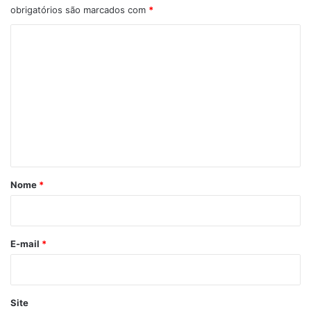
obrigatórios são marcados com
*
C
o
m
e
n
t
á
r
Nome
*
i
o
*
E-mail
*
Site