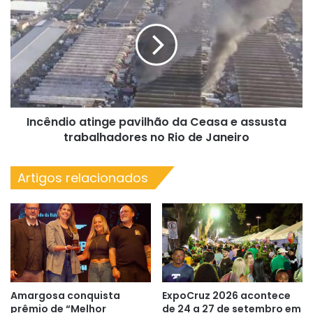
atinge
pavilhão
da
Ceasa
e
assusta
trabalhadores
no
Incêndio atinge pavilhão da Ceasa e assusta
Rio
de
trabalhadores no Rio de Janeiro
Janeiro
Artigos relacionados
Amargosa conquista
ExpoCruz 2026 acontece
prêmio de “Melhor
de 24 a 27 de setembro em