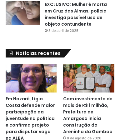
EXCLUSIVO: Mulher é morta
em Cruz das Almas; polícia
investiga possível uso de
objeto contundente
8 de abril de 2025
Notícias recentes
Em Nazaré, Lígia
Com investimento de
Costa defende maior
mais de R$ 1 milhão,
participação da
Prefeitura de
juventude na política
Amargosa inicia
e confirma projeto
construção da
para disputar vaga
Areninha da Gamboa
na ALBA
8 de agosto de 2026