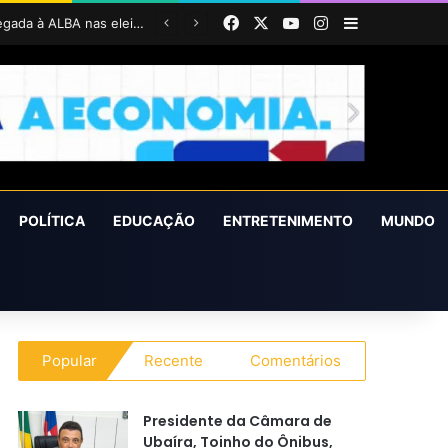
Facebook
X
YouTube
Instagram
Barra Latera
Em Nazaré, Lígia Costa defende maior participação da juventude na política e confirma projeto para disputar vaga na ALBA
POLÍTICA
EDUCAÇÃO
ENTRETENIMENTO
MUNDO
Popular
Recente
Comentários
Presidente da Câmara de
Ubaíra, Toinho do Ônibus,