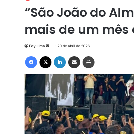
“São João do Alm
mais de um mês
Mande
Edy Lima
20 de abril de 2026
um
Facebook
X
Linkedin
Compartilhar via e-mail
Imprimir
e-
mail