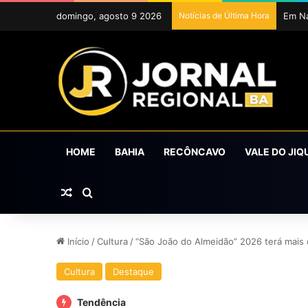
domingo, agosto 9 2026
Notícias de Última Hora
HOME
BAHIA
RECÔNCAVO
VALE DO JIQ
Artigo aleatório
Procurar por
Início
/
Cultura
/
“São João do Almeidão” 2026 terá mai
Cultura
Destaque
Tendência