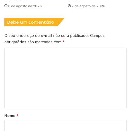
8 de agosto de 2026
7 de agosto de 2026
Deixe um comentário
O seu endereço de e-mail não será publicado.
Campos
obrigatórios são marcados com
*
C
o
m
e
n
t
á
r
Nome
*
i