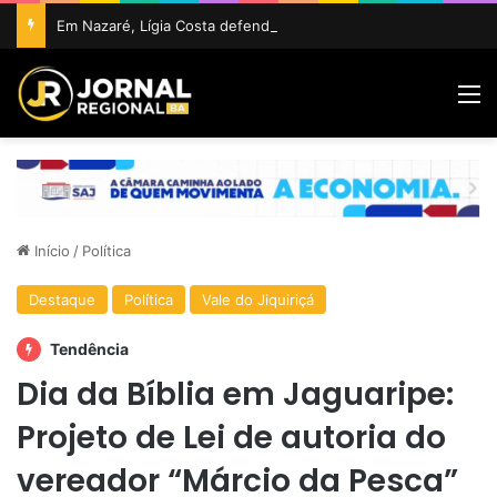
Em Nazaré, Lígia Costa defende maior participação da juventude na política e confirma projeto para disputar vaga na ALBA
M
Início
/
Política
Destaque
Política
Vale do Jiquiriçá
Tendência
Dia da Bíblia em Jaguaripe:
Projeto de Lei de autoria do
vereador “Márcio da Pesca”