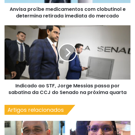
imediata
Anvisa proíbe medicamentos com clobutinol e
do
mercado
determina retirada imediata do mercado
Indicado
ao
STF,
Jorge
Messias
passa
por
sabatina
da
Indicado ao STF, Jorge Messias passa por
CCJ
do
sabatina da CCJ do Senado na próxima quarta
Senado
na
Artigos relacionados
próxima
quarta