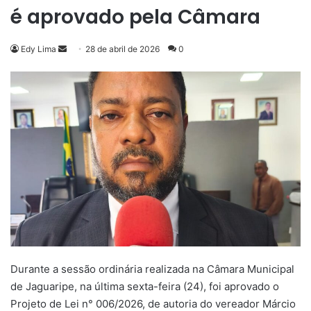
é aprovado pela Câmara
Mande
Edy Lima
28 de abril de 2026
0
um
e-
mail
Durante a sessão ordinária realizada na Câmara Municipal
de Jaguaripe, na última sexta-feira (24), foi aprovado o
Projeto de Lei n° 006/2026, de autoria do vereador Márcio