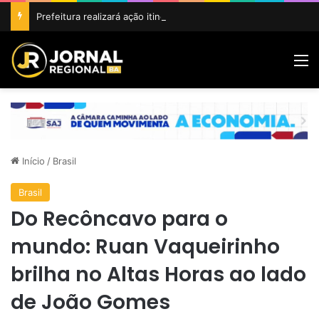
Prefeitura realizará ação itinerante em homenagem ao Dia do Feirante com oferta de diversos serviços na Feira Livre
M
Início
/
Brasil
Brasil
Do Recôncavo para o
mundo: Ruan Vaqueirinho
brilha no Altas Horas ao lado
de João Gomes