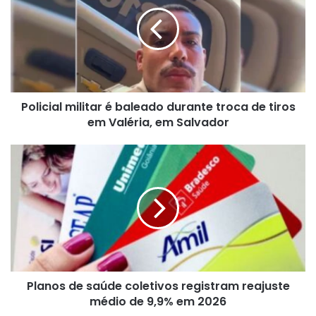
é
baleado
durante
troca
de
tiros
em
Policial militar é baleado durante troca de tiros
Valéria,
em
em Valéria, em Salvador
Salvador
Planos
de
saúde
coletivos
registram
reajuste
médio
de
9,9%
Planos de saúde coletivos registram reajuste
em
2026
médio de 9,9% em 2026