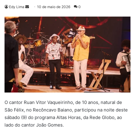
Mande
Edy Lima
10 de maio de 2026
0
um
e-
mail
O cantor Ruan Vitor Vaqueirinho, de 10 anos, natural de
São Félix, no Recôncavo Baiano, participou na noite deste
sábado (9) do programa Altas Horas, da Rede Globo, ao
lado do cantor João Gomes.