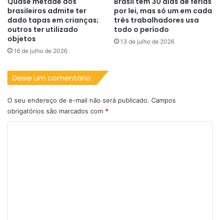
Quase metade dos
Brasil tem 30 dias de férias
brasileiros admite ter
por lei, mas só um em cada
dado tapas em crianças;
três trabalhadores usa
outros ter utilizado
todo o período
objetos
13 de julho de 2026
16 de julho de 2026
Deixe um comentário
O seu endereço de e-mail não será publicado.
Campos
obrigatórios são marcados com
*
C
o
m
e
n
t
á