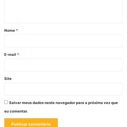
n
t
á
r
Nome
*
i
o
*
E-mail
*
Site
Salvar meus dados neste navegador para a próxima vez que
eu comentar.