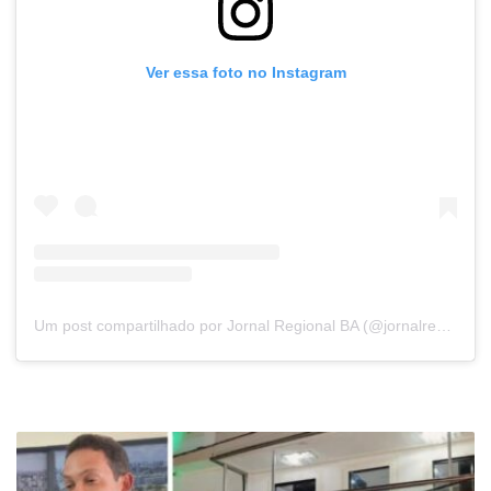
Ver essa foto no Instagram
Um post compartilhado por Jornal Regional BA (@jornalregionalbahia)
Prefeito
Igor
Pinho