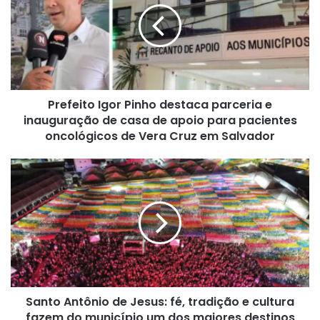
destaca
parceria
e
inauguração
de
casa
Prefeito Igor Pinho destaca parceria e
de
apoio
inauguração de casa de apoio para pacientes
para
oncológicos de Vera Cruz em Salvador
pacientes
oncológicos
Santo
de
Antônio
Vera
de
Cruz
Jesus:
em
fé,
Salvador
tradição
e
cultura
fazem
Santo Antônio de Jesus: fé, tradição e cultura
do
município
fazem do município um dos maiores destinos