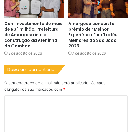
Com investimento de mais
Amargosa conquista
de R$ 1 milhão, Prefeitura
prêmio de “Melhor
de Amargosa inicia
Experiência” no Troféu
construção da Areninha
Melhores do São João
da Gamboa
2026
8 de agosto de 2026
7 de agosto de 2026
Deixe um comentário
O seu endereço de e-mail não será publicado.
Campos
obrigatórios são marcados com
*
C
o
m
e