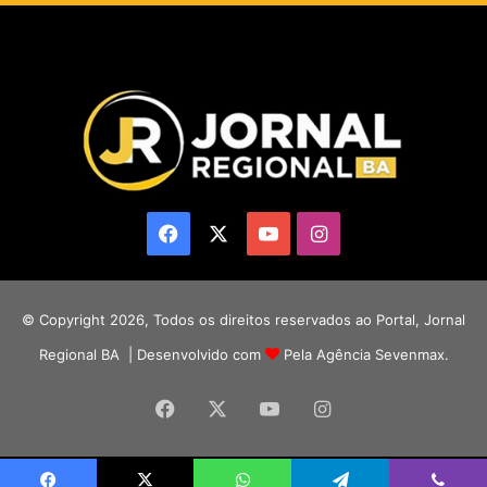
Facebook
X
YouTube
Instagram
© Copyright 2026, Todos os direitos reservados ao Portal, Jornal
Regional BA | Desenvolvido com
Pela Agência Sevenmax.
Facebook
X
YouTube
Instagram