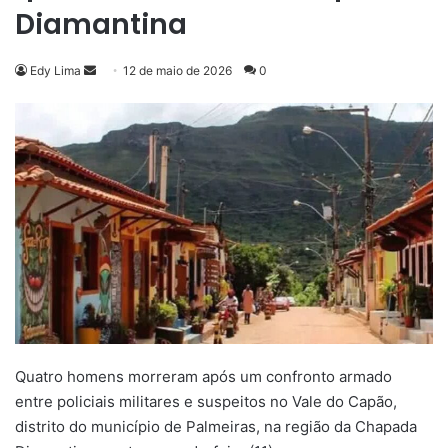
Diamantina
Mande
Edy Lima
12 de maio de 2026
0
um
e-
mail
Quatro homens morreram após um confronto armado
entre policiais militares e suspeitos no Vale do Capão,
distrito do município de Palmeiras, na região da Chapada