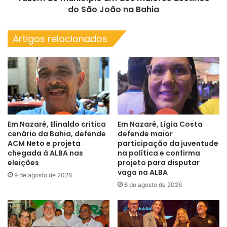
um
do São João na Bahia
dos
maiores
Artigos relacionados
destinos
do
São
João
na
Bahia
Em Nazaré, Elinaldo critica
Em Nazaré, Lígia Costa
cenário da Bahia, defende
defende maior
ACM Neto e projeta
participação da juventude
chegada à ALBA nas
na política e confirma
eleições
projeto para disputar
vaga na ALBA
9 de agosto de 2026
8 de agosto de 2026