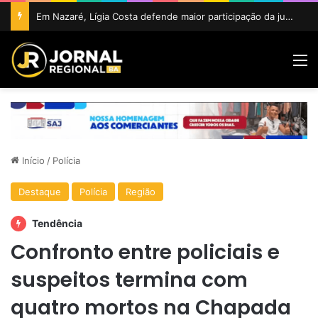
Em Nazaré, Lígia Costa defende maior participação da juventude na política e confirma projeto para disputar vaga na ALBA
M
Início
/
Polícia
Destaque
Polícia
Região
Tendência
Confronto entre policiais e
suspeitos termina com
quatro mortos na Chapada