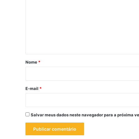
o
m
e
n
t
á
r
Nome
*
i
o
*
E-mail
*
Salvar meus dados neste navegador para a próxima ve