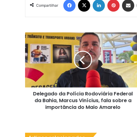
Compartilhar
Delegado
da
Polícia
Rodoviária
Federal
da
Bahia,
Marcus
Vinícius,
Delegado da Polícia Rodoviária Federal
fala
sobre
da Bahia, Marcus Vinícius, fala sobre a
a
importância do Maio Amarelo
importância
do
Maio
Amarelo