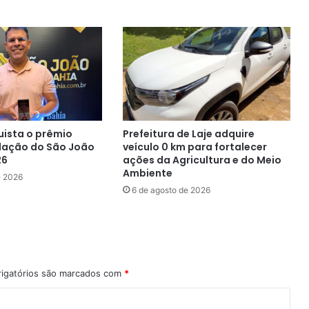
Cruz
em
Salvador
uista o prêmio
Prefeitura de Laje adquire
lação do São João
veículo 0 km para fortalecer
26
ações da Agricultura e do Meio
Ambiente
e 2026
6 de agosto de 2026
igatórios são marcados com
*