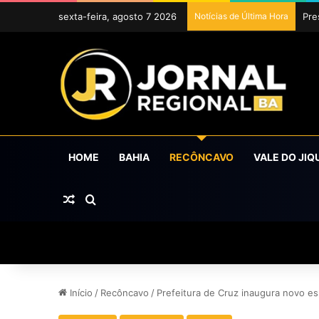
sexta-feira, agosto 7 2026
Notícias de Última Hora
Uba
HOME
BAHIA
RECÔNCAVO
VALE DO JIQ
Artigo aleatório
Procurar por
Início
/
Recôncavo
/
Prefeitura de Cruz inaugura novo es