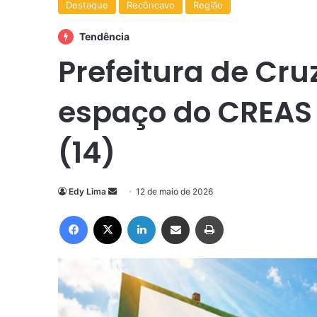
Destaque
Recôncavo
Região
Tendência
Prefeitura de Cr
espaço do CREAS 
(14)
Mande
Edy Lima
12 de maio de 2026
um
Facebook
X
Linkedin
Compartilhar via e-mail
Imprimir
e-
mail