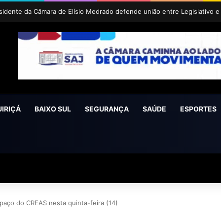
íra conquista o prêmio Cidade Revelação do São João da Bahia 2026
UIRIÇÁ
BAIXO SUL
SEGURANÇA
SAÚDE
ESPORTES
paço do CREAS nesta quinta-feira (14)