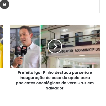
Prefeito
Igor
Pinho
destaca
parceria
e
inauguração
de
casa
Prefeito Igor Pinho destaca parceria e
de
apoio
inauguração de casa de apoio para
para
pacientes oncológicos de Vera Cruz em
pacientes
Salvador
oncológicos
de
Vera