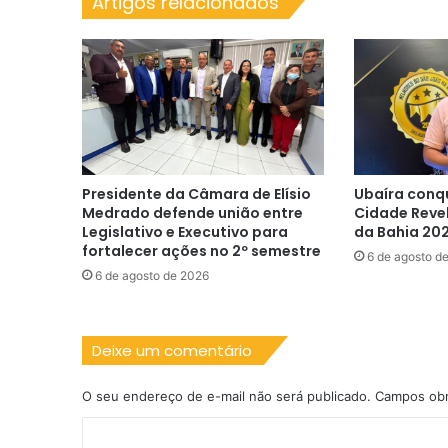
Artigos relacionados
Presidente da Câmara de Elísio
Ubaíra conq
Medrado defende união entre
Cidade Reve
Legislativo e Executivo para
da Bahia 20
fortalecer ações no 2º semestre
6 de agosto d
6 de agosto de 2026
Deixe um comentário
O seu endereço de e-mail não será publicado.
Campos obr
C