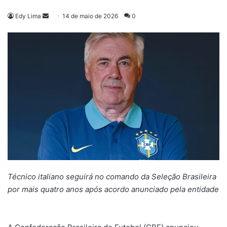
Mande
Edy Lima
14 de maio de 2026
0
um
e-
mail
Técnico italiano seguirá no comando da Seleção Brasileira
por mais quatro anos após acordo anunciado pela entidade