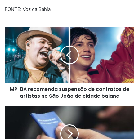
FONTE: Voz da Bahia
MP-
BA
recomenda
suspensão
de
contratos
de
artistas
no
MP-BA recomenda suspensão de contratos de
São
João
artistas no São João de cidade baiana
de
cidade
Governo
baiana
libera
R$
8,4
bilhões