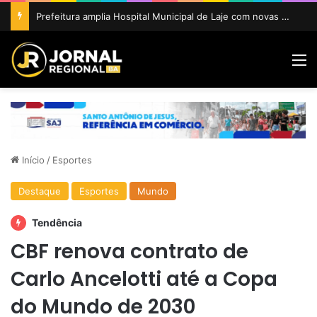
Prefeitura amplia Hospital Municipal de Laje com novas enfermarias e cozinha reformada
M
Início
/
Esportes
Destaque
Esportes
Mundo
Tendência
CBF renova contrato de
Carlo Ancelotti até a Copa
do Mundo de 2030