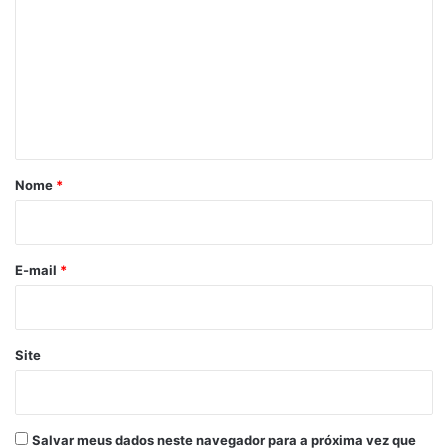
m
e
n
t
á
r
Nome
*
i
o
*
E-mail
*
Site
Salvar meus dados neste navegador para a próxima vez que