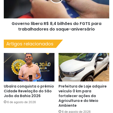
do
FGTS
para
trabalhadores
Governo libera R$ 8,4 bilhões do FGTS para
do
saque-
trabalhadores do saque-aniversário
aniversário
Artigos relacionados
Ubaíra conquista o prêmio
Prefeitura de Laje adquire
Cidade Revelação do São
veículo 0 km para
João da Bahia 2026
fortalecer ações da
Agricultura e do Meio
6 de agosto de 2026
Ambiente
6 de agosto de 2026